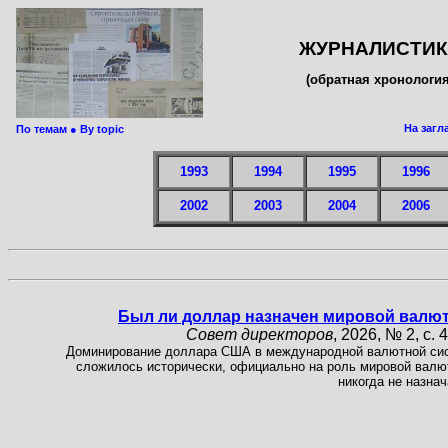
ЖУРНАЛИСТИК
(обратная хронология
На загл
По темам ● By topic
1993
1994
1995
1996
2002
2003
2004
2006
Был ли доллар назначен мировой валю
Совет директоров
, 2026, № 2, с. 
Доминирование доллара США в международной валютной си
сложилось исторически, официально на роль мировой валю
никогда не назнач