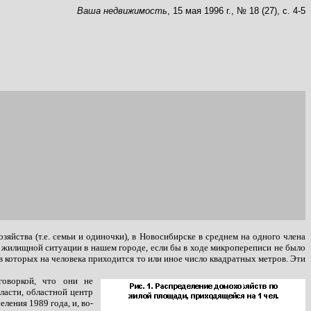
Ваша недвижимость
, 15 мая 1996 г., № 18 (27), с. 4-5
яйства (т.е. семьи и одиночки), в Новосибирске в среднем на одного члена
о жилищной ситуации в нашем городе, если бы в ходе микропереписи не было
в которых на человека приходится то или иное число квадратных метров. Эти
говоркой, что они не
ласти, областной центр
ления 1989 года, и, во-