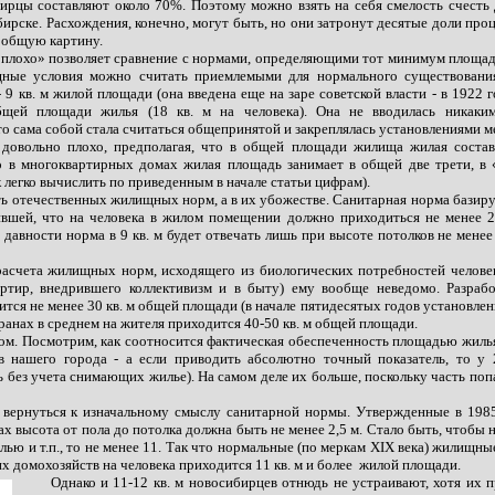
бирцы составляют около 70%. Поэтому можно взять на себя смелость счест
ске. Расхождения, конечно, могут быть, но они затронут десятые доли проце
о общую картину.
ое плохо» позволяет сравнение с нормами, определяющими тот минимум площа
ищные условия можно считать приемлемыми для нормального существовани
-
9 кв. м жилой площади (она введена еще на заре советской власти
-
в 1922 г
бщей площади жилья (18 кв. м на человека). Она не вводилась никак
о сама собой стала считаться общепринятой и закреплялась установлениями м
 довольно плохо, предполагая, что в общей площади жилища жилая состав
о в многоквартирных домах жилая площадь занимает в общей две трети, 
 легко вычислить по приведенным в начале статьи цифрам).
сть отечественных жилищных норм, а в их убожестве. Санитарная норма базиру
ившей, что на человека в жилом помещении должно приходиться не менее 2
давности норма в 9 кв. м будет отвечать лишь при высоте потолков не менее 
асчета жилищных норм, исходящего из биологических потребностей человек
вартир, внедрившего коллективизм и в быту) ему вообще неведомо. Раз
тся не менее 30 кв. м общей площади (в начале пятидесятых годов установленн
транах в среднем на жителя приходится 40-50 кв. м общей площади.
ом. Посмотрим, как соотносится фактическая обеспеченность площадью жиль
тв нашего города
-
а если приводить абсолютно точный показатель, то у
ез учета снимающих жилье). На самом деле их больше, поскольку часть попал
и вернуться к изначальному смыслу санитарной нормы. Утвержденные в 19
х высота от пола до потолка должна быть не менее 2,5 м. Стало быть, чтобы н
лью и т.п., то не менее 11. Так что нормальные (по меркам XIX века) жилищн
х домохозяйств на человека приходится 11 кв. м и более
жилой площади.
Однако и 11-12 кв. м новосибирцев отнюдь не устраивают, хотя их 