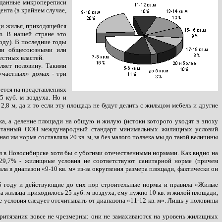
ь данные микропереписи
нта (в крайнем случае,
ди жилья, приходящейся
я. В нашей стране это
оду). В последние годы
ими общесоюзными или
естных властей.
ляет половину. Такими
в «частных» домах
-
три
ется на представлениях
5 куб. м воздуха. Но и
2,8 м, да и то если эту площадь не будут делить с жильцом мебель и другие
а, а деление площади на общую и жилую (истоки которого уходят в эпоху
работанный ООН международный стандарт минимальных жилищных условий
ая им норма составляла 20 кв. м, за без малого полвека мы до такой величины
я в Новосибирске хотя бы с убогими отечественными нормами. Как видно на
 29,7%
-
жилищные условия не соответствуют санитарной норме (причем
а в диапазон «9-10 кв. м» из-за округления размера площади, фактически он
85 году и действующие до сих пор строительные нормы и правила «Жилые
а жильца приходилось 25 куб. м воздуха, ему нужно 10 кв. м жилой площади,
ые условия следует отсчитывать от диапазона «11-12 кв. м». Лишь у половины
притязания вовсе не чрезмерны: они не замахиваются на уровень жилищных