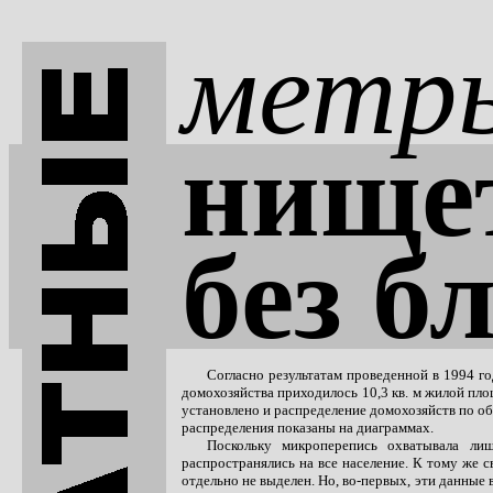
метр
нище
без б
Согласно результатам проведенной в 1994 го
домохозяйства приходилось 10,3 кв. м жилой пл
установлено и распределение домохозяйств по об
распределения показаны на диаграммах.
Поскольку микроперепись охватывала ли
распространялись на все население. К тому же 
отдельно не выделен. Но, во-первых, эти данные 