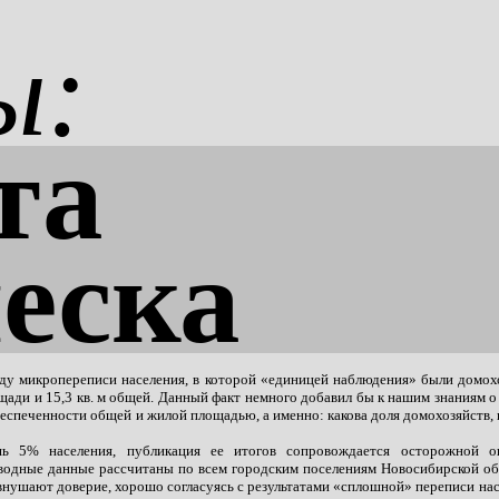
ы:
та
леска
ду микропереписи населения, в которой «единицей наблюдения» были домохоз
ощади и 15,3 кв. м общей. Данный факт немного добавил бы к нашим знаниям 
еспеченности общей и жилой площадью, а именно: какова доля домохозяйств, 
шь 5% населения, публикация ее итогов сопровождается осторожной о
сводные данные рассчитаны по всем городским поселениям Новосибирской об
внушают доверие, хорошо согласуясь с результатами «сплошной» переписи насе