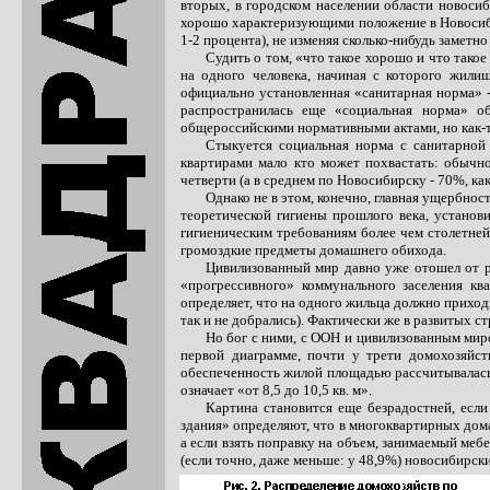
вторых, в городском населении области новоси
хорошо характеризующими положение в Новосибир
1-2 процента), не изменяя сколько-нибудь заметн
Судить о том, «что такое хорошо и что так
на одного человека, начиная с которого жил
официально установленная «санитарная норма»
распространилась еще «социальная норма» о
общероссийскими нормативными актами, но как-т
Стыкуется социальная норма с санитарной
квартирами мало кто может похвастать: обычн
четверти (а в среднем по Новосибирску
-
70%, как
Однако не в этом, конечно, главная ущербно
теоретической гигиены прошлого века, установ
гигиеническим требованиям более чем столетней 
громоздкие предметы домашнего обихода.
Цивилизованный мир давно уже отошел от р
«прогрессивного» коммунального заселения к
определяет, что на одного жильца должно приходи
так и не добрались). Фактически же в развитых с
Но бог с ними, с ООН и цивилизованным мир
первой диаграмме, почти у трети домохозяйс
обеспеченность жилой площадью рассчитывалась б
означает «от 8,5 до 10,5 кв. м».
Картина становится еще безрадостней, есл
здания» определяют, что в многоквартирных дома
а если взять поправку на объем, занимаемый мебе
(если точно, даже меньше: у 48,9%) новосибирски