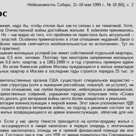
Недвижимость Сибири
, 11–18 мая 1995 г., № 18 (66), с. 2
ос
ная, надо бы, чтобы отклик был как-то связан с ее тематикой. Хотя,
ранов Отечественной войны достойным жильем. К юбилеям принимались
о – как видно из того, что проблема не перестала быть актуальной –
 властей. Особенно примечателен в этом отношении недавний Закон о
йских законов смягчается необязательностью их исполнения». Тут он
 практике).
улучшении жилищных условий (не имеет собственной отдельной квартиры,
лишь 0,5 млн. человек. Поэтому при некотором напряжении жилищную
 0,6 млн. квартир, а в 1961-1989 гг. в год строилось примерно вдвое
.95). Во всем Киевском районе Москвы нуждающихся в жилье инвалидов
ьных квартир в Москве в последние годы строится порядка 25 тыс. (и
равительственных органов США существует специальное ведомство –
ские структуры (хотя и нынешняя российская, пожалуй, не уступит), не
 этом отношении, как любая бюрократия, небезгрешна и американская,
оржественных собраний, украшения городов лозунгами типа «Слава
о делать для ветеранов войны нечто более конкретное и реальное.
адаптации военнослужащих к мирной жизни. Этот закон уполномочил УДВ
ищного вопроса ветеранов войны, но подход к решению состоял не в
а жилье возвращающихся из армии военнослужащих, облегчив для них
. Если у нас центр тяжести приходится на куплю-продажу жилья с
» ассоциируется в «мире капитала» в первую очередь с ипотечными
ранами заключалось отнюдь не в прямой финансовой помощи им или
а. Состояла она в том, что УДВ от имени правительства Соединенных