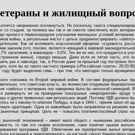
етераны и жилищный вопр
очется непременно откликнуться. Но поскольку газета специализирован
ужно со стыдом: за полвека мы так и не смогли обеспечить всех вете
ди прочего и первоочередное улучшение жилищных условий ветеранов. Н
ков войны, а ритуальные жесты с целью продемонстрировать «заботу»
ательное. Как не вспомнить классический афоризм: «суровость росси
м законом (что, похоже, является новацией в мировой законодательной
 1,7% населения, а инвалидов – 0,6%. Тех же из них, кто нуждается в 
устроенном жилье), гораздо меньше. Даже если их пятая часть, это 
ь раз и навсегда: так, в России даже за прошлый год построено более
дить хотя бы из такого частного примера («Российская газета», 29.03
 году будет выделено семь – при том, что ежегодно только муниципал
нского союзника по Второй мировой войне. В составе федеральных п
дивительно, что советская власть, во множестве плодившая бюрократиче
не «заботы» о ветеранах оно наверняка было бы неплохой синекурой. В
ти развернуть ее на проведении показушных «мероприятий» вроде т
ды и других привычных нам ритуальных акций. Поэтому УДВ должно был
ось не к какому-то юбилею Победы, а еще в 1944 г., приняв закон об 
акую адаптацию. Одна из важнейших была направлена на решение жил
 рыночных принципах. Цель ее – повысить платежеспособный спрос н
с рыночной экономикой – имеет мало общего с нынешним российским
имости, то там это скорее исключения, само понятие «рынок жилья
атриваемая программа УДВ. Облегчение же приобретения жилья вете
была косвенной и ориентировалась на частный сектор финансового рынк