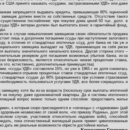
ы в США принято называть «ссудами, застрахованными УДВ» или даже
 банкам запрещается выдавать кредиты, превышающие 80% оценочной
 заемщик должен внести из собственных средств. Отсутствие такого
существенное послабление: при покупке дома ценой 50 тыс. долл. в
ссуды УДВ» ветеран должен был выплатить взнос в гарантийный фонд,
уды.
: если в случае невыполнения заемщиком своих обязательств продажа
остоит лишь в досрочном погашении ссуды при наступлении залогового
ду, в отличие от стандартных ипотечных ссуд, для банка не так уж и
енциального заемщика выпадает на УДВ, принимающее на себя риски
ля выплаты значительного начального взноса. Другая сторона этого –
лнительным резервом для погашения возможных убытков банка, из-за
ки безрисковость, является относительно низкая процентная ставка,
е это, естественно, дополнительные преимущества).
ми, «ссуды УДВ» составляли 15%, но уже в 1965 г. их доля снизилась
еличившимся отрывом процентных ставок стандартных ипотечных ссуд,
 стандартных ссудах до 90% (разрешенного при условии страхования
 необходимость пользоваться услугами УДВ, все более сокращалось и
к заемщику хотя бы из-за возраста (поскольку срок выплаты ипотечной
й на покупку даже однокомнатной квартиры. Да и системы ипотечного
жилищный вопрос можно только одним способом: предоставить жилье
цами», к которым скоро присоединятся и «чеченцы» с «таджиками» (дай
 здоровьем независимо от своей воли, «по приказу Родины», долг этой
сяком случае, участников относительно недавних войн), способной
ождать, пока отечественный жилищный рынок примет цивилизованные
ько дать им реальные возможности обрести достойное жилье.
Константин Глущенко