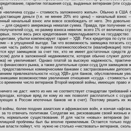
редитование, гарантии погашения ссуд, выданных ветеранам (эти ссуд
).
ние «величина ссуды – стоимость заложенного жилья». Обычно в США
достающие деньги (т.е. не менее 20% его цены) – начальный взнос –
нный начальный взнос или вовсе освобождать от него. Это довольно 
л. – для среднего американца немалая сумма. Правда, при получении «
получателей ссуд, но размер взноса невелик: всего 1% от величины сс
ервых, почти весь риск кредитования перекладывается на государство
ентами, убытки компенсирует гарант – УДВ. Риск кредитора по сути с
еме – в упущенной выгоде. Так что возможность заемщика погасить ссу
ьная часть работы по оценке платежеспособности (квалификации) пот
тся круг заемщиков за счет тех, кто не имеет достаточных средств д
зносом) доли в заложенной недвижимости, которая обычно служит допо
нка) не увеличивает. Однако платой за высокую надежность, практичес
го финансового рынка, а также длительные сроки ссуд (для заемщиков ж
, предоставленных коммерческими банками с застрахованными депозита
еньшением привлекательности «ссуд УДВ» для банков, обусловленным ув
зникшими возможностями увеличения отношения «ссуда - стоимость» в
со временем число ветеранов Второй мировой войны, имеющих право и
ичего не даст: никто из них не соответствует стандартам требований 
доходах, которые вряд ли кому из них позволят расплатиться с ссудо
ствующих в России ипотечных банков не в счет). Поэтому решить их 
й войны, более поздних азиатских и африканских войн, и кончая «афган
т, за то отвечать политикам. Солдатам же, рисковавшим своей жизнью и
ить нормальное существование. И для части «новых» ветеранов (во в
жилищной проблемы был бы вполне приемлемым. Остается только под
ые власти поймут, что
нужно не столько «чествовать» ветеранов, скол