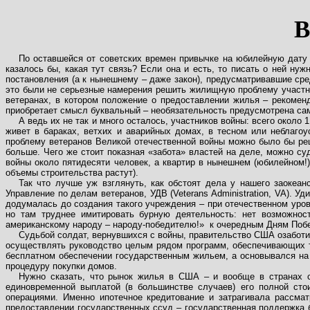
В
По оставшейся от советских времен привычке на юбилейную дату х
казалось бы, какая тут связь? Если она и есть, то писать о ней н
постановления (а к нынешнему – даже закон), предусматривавшие сре
это были не серьезные намерения решить жилищную проблему участни
ветеранах, в котором положение о предоставлении жилья – рекоменд
приобретает смысл буквальный – необязательность предусмотрена сами
А ведь их не так и много осталось, участников войны: всего около
живет в бараках, ветхих и аварийных домах, в тесном или неблаго
проблему ветеранов Великой отечественной войны можно было бы решит
больше. Чего же стоит показная «забота» властей на деле, можно су
войны около пятидесяти человек, а квартир в нынешнем (юбилейном!)
объемы строительства растут).
Так что лучше уж взглянуть, как обстоят дела у нашего заокеа
Управление по делам ветеранов, УДВ (Veterans Administration, VA). У
додумалась до создания такого учреждения – при отечественном уров
но там труднее имитировать бурную деятельность: нет возможнос
американскому народу – народу-победителю!»
к очередным Дням Побе
Судьбой солдат, вернувшихся с войны, правительство США озаботил
осуществлять руководство целым рядом программ, обеспечивающих т
бесплатном обеспечении государственным жильем, а основывался на
процедуру покупки домов.
Нужно сказать, что рынок жилья в США – и вообще в странах 
единовременной выплатой (в большинстве случаев) его полной сто
операциями. Именно ипотечное кредитование и затрагивала рассм
предоставлении государственных ссуд – государственная поддержка 