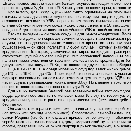
Штатов предоставляла частным банкам, осуществляющим ипотечное к
просто «ссудами УДВ» – хотя УДВ выступает не кредитором, а гарантом
Кроме того, для «ссуд УДВ» было снято ограничение на отноше
стоимости закладываемого имущества, поэтому при покупке дома не
ограничения позволило УДВ разрешать ветеранам выплачивать сниже
случае обычной ипотечной ссуды нужно сразу заплатить 10 тыс. дол
созданный для покрытия возможных убытков УДВ от необязательности 
Весьма выгодны были такие ссуды и для банков-кредиторов. Во-п
заложенного дома не покрывает величины ссуды с накопившимися проц
случая, т.е. в недополучении потенциальных процентов в полном объ
существенна – он свое получит в любом случае. Поэтому значител
кредитования. Во-вторых, увеличивается спрос на кредиты: расширяе
отсутствие крупной собственной (т.е. уже оплаченной начальным в
наличия правительственной гарантии рискованность кредита (для ба
допускаемая при «ссудах УДВ», отстающая от других ставок свободно
Еще в 1960 г. в США среди ипотечных ссуд под залог жилых домов
до 8%, а в 1970 г. – до 6%. В некоторой степени это связано с ум
бюрократическими сложностями с ведением дел по «ссудам УДВ», во
части ссуды, превышающей нормальные 80%). Но главное в том, что 
соответственно снижался спрос на «ссуды УДВ».
Для наших ветеранов Великой отечественной войны этот опыт уже н
ссуды должен составлять по меньшей мере 10 лет), не говоря уж о 
кредитования у нас в стране еще практически нет (несколько дей
бесплатно.
Однако есть ветераны и помоложе – начиная с участников корейско
бог, чтобы ими это ряд и закончился). Справедливы эти войны или не
самой Родины (кто бы ни отдавал приказы от ее имени) – обеспеч
зарабатывать на жизнь своим трудом, американский путь решения 
формы, превратившись из рынка квартир в рынок закладных, а очередн