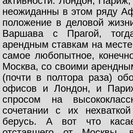
активности: Лондон, Париж,
неожиданны в этом ряду А
положение в деловой жизн
Варшава с Прагой, тогд
арендным ставкам на месте
самое любопытное, конечн
Москва, со своими арендным
(почти в полтора раза) об
офисов и Лондон, и Пари
спросом на высококлас
сочетании с их нехватко
берусь. А вот что каса
отставшего от Москвы, 