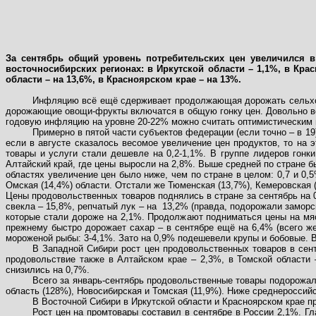
За сентябрь общий уровень потребительских цен увеличился в
восточносибирских регионах: в Иркутской области – 1,1%, в Кра
области – на 13,6%, в Красноярском крае – на 13%.
Инфляцию всё ещё сдерживает продолжающая дорожать сельхозпр
дорожающие овощи-фрукты включатся в общую гонку цен. Довольно вер
годовую инфляцию на уровне 20-22% можно считать оптимистическим 
Примерно в пятой части субъектов федерации (если точно – в 1
если в августе сказалось весомое увеличение цен продуктов, то на 
товары и услуги стали дешевле на 0,2-1,1%. В группе лидеров гонки
Алтайский край, где цены выросли на 2,8%. Выше средней по стране 
областях увеличение цен было ниже, чем по стране в целом: 0,7 и 0,5
Омская (14,4%) области. Отстали же Тюменская (13,7%), Кемеровская (
Цены продовольственных товаров поднялись в стране за сентябрь на 
свекла – 15,8%, репчатый лук – на
13,2% (правда, подорожали заморс
которые стали дороже на 2,1%. Продолжают подниматься цены на мяс
прежнему быстро дорожает сахар – в сентябре ещё на 6,4% (всего же
мороженой рыбы: 3-4,1%. Зато на 0,9% подешевели крупы и бобовые. В
В Западной Сибири рост цен продовольственных товаров в сен
продовольствие также в Алтайском крае – 2,3%, в Томской области 
снизились на 0,7%.
Всего за январь-сентябрь продовольственные товары подорожали
область (128%), Новосибирская и Томская (11,9%). Ниже среднероссийс
В Восточной Сибири в Иркутской области и Красноярском крае пр
Рост цен на промтовары составил в сентябре в России 2,1%. Гл