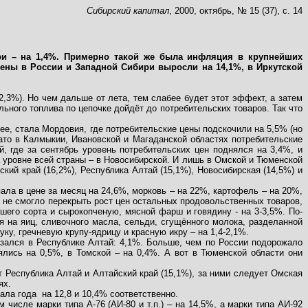
Сибирский капитал
, 2000, октябрь, № 15 (37), с. 14
ири – на 1,4%. Примерно такой же была инфляция в крупнейших
 цены в России и Западной Сибири выросли на 14,1%, в Иркутской
3%). Но чем дальше от лета, тем слабее будет этот эффект, а затем
ного топлива по цепочке дойдёт до потребительских товаров. Так что
ее, стала Мордовия, где потребительские цены подскочили на 5,5% (но
Зато в Калмыкии, Ивановской и Магаданской областях потребительские
й, где за сентябрь уровень потребительских цен поднялся на 3,4%, и
 уровне всей страны – в Новосибирской. И лишь в Омской и Тюменской
ский край (16,2%), Республика Алтай (15,1%), Новосибирская (14,5%) и
ла в цене за месяц на 24,6%, морковь – на 22%, картофель – на 20%,
 не смогло перекрыть рост цен остальных продовольственных товаров,
его сорта и сырокопченую, мясной фарш и говядину - на 3-3,5%. По-
я на яиц, сливочного масла, сельди, сгущённого молока, разделанной
у, гречневую крупу-ядрицу и красную икру – на 1,4-2,1%.
азался в Республике Алтай: 4,1%. Больше, чем по России подорожало
ялись на 0,5%, в Томской – на 0,4%. А вот в Тюменской области они
 Республика Алтай и Алтайский край (15,1%), за ними следует Омская
ях.
чала года
на 12,8 и 10,4% соответственно.
м числе марки типа А-76 (АИ-80 и т.п.) – на 14,5%, а марки типа АИ-92