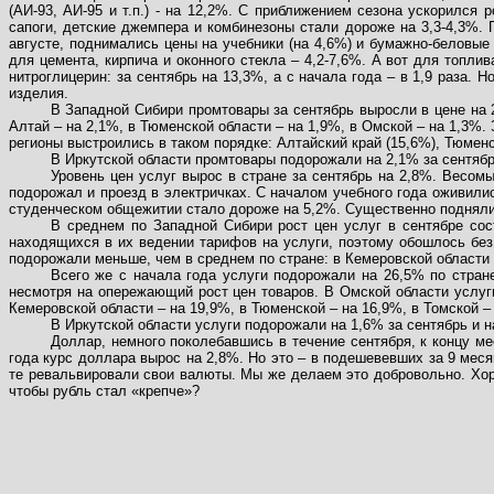
(АИ-93, АИ-95 и т.п.) - на 12,2%. С приближением сезона ускорился
сапоги, детские джемпера и комбинезоны стали дороже на 3,3-4,3%. 
августе, поднимались цены на учебники (на 4,6%) и бумажно-беловые 
для цемента, кирпича и оконного стекла – 4,2-7,6%. А вот для топли
нитроглицерин: за сентябрь на 13,3%, а с начала года – в 1,9 раза. 
изделия.
В Западной Сибири промтовары за сентябрь выросли в цене на 2
Алтай – на 2,1%, в Тюменской области – на 1,9%, в Омской – на 1,3%.
регионы выстроились в таком порядке: Алтайский край (15,6%), Тюменск
В Иркутской области промтовары подорожали на 2,1% за сентябрь
Уровень цен услуг вырос в стране за сентябрь на 2,8%. Весом
подорожал и проезд в электричках. С началом учебного года оживили
студенческом общежитии стало дороже на 5,2%. Существенно поднялис
В среднем по Западной Сибири рост цен услуг в сентябре со
находящихся в их ведении тарифов на услуги, поэтому обошлось без 
подорожали меньше, чем в среднем по стране: в Кемеровской области р
Всего же с начала года услуги подорожали на 26,5% по стране
несмотря на опережающий рост цен товаров. В Омской области услуги
Кемеровской области – на 19,9%, в Тюменской – на 16,9%, в Томской –
В Иркутской области услуги подорожали на 1,6% за сентябрь и на
Доллар, немного поколебавшись в течение сентября, к концу ме
года курс доллара вырос на 2,8%. Но это – в подешевевших за 9 мес
те ревальвировали свои валюты. Мы же делаем это добровольно. Хор
чтобы рубль стал «крепче»?