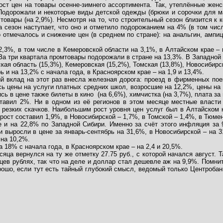
 рост цен на товары осенне-зимнего ассортимента. Так, утеплённые же
Подорожали и некоторые виды детской одежды (брюки и сорочки для маль
товары (на 2,9%). Несмотря на то, что строительный сезон близится к к
ва сезон наступает, что оно и отметило подорожанием на 4% (в том чис
Но отмечалось и снижение цен (в среднем по стране): на анальгин, амп
,3%, в том числе в Кемеровской области на 3,1%, в Алтайском крае – 
 За три квартала промтовары подорожали в стране на 13,3%. В Западной
ая область (15,3%), Кемеровская (15,2%), Томская (13,8%), Новосибирск
 и на 13,2% с начала года, в Красноярском крае – на 1,9 и 13,4%.
ый вклад на этот раз внесла железная дорога: проезд в фирменных по
сь цены на услуги платных средних школ, возросшие на 12,2%, цены на
ь в цене также билеты в кино
(на 6,6%), химчистка (на 3,7%), плата з
ставил 2%. Ни в одном из её регионов в этом месяце местные власт
резких скачков. Наибольшим рост уровня цен услуг был в Алтайском к
ост составил 1,9%, в Новосибирской – 1,7%, в Томской – 1,4%, в Тюмен
 и на 22,8% по Западной Сибири. Именно за счёт этого инфляция за 9
 выросли в цене за январь-сентябрь на 31,6%, в Новосибирской – на 31
 на 10,2%.
 18% с начала года, в Красноярском крае – на 2,4 и 20,5%.
сяца вернулся на ту же отметку 27.75 руб., с которой начался август.
яцев рублях, так что на деле и доллар стал дешевле аж на 9,9%. Помни
ошо, если тут есть тайный глубокий смысл, ведомый только Центробанк