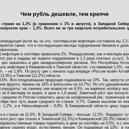
Чем рубль дешевле, тем крепче
 стране на 1,3% (в сравнении с 1% в августе), в Западной Сиб
сноярском крае – 1,3%. Всего же за три квартала потребительские
одукция (если бы не это, сентябрьская инфляция составила бы 2,2-2,
оятно также, что в последующие месяцы подорожание бензина и дизель
прогнозом.
9) инфляция в сентябре превысила 2%. Рекордсменом, как и месяцем ран
этот раз в лидеры её вывело подорожание в 1,3 раза платных услуг). 
 цен оказались и два западносибирских региона. Это Республика Алта
была инфляция в Кемеровской и Томской областях, составившая 1,5%, на
%. – на 1,9%. По росту цен с начала года впереди «России всей» Алтай
12,9%) и Томская (12,2%) области.
0,6%. Вся плодоовощная продукция подешевела на 13%. Так, капуста упа
кие фрукты: бананы на 16% и апельсины на 14,7%). Но это удешевление
опродукты: на свинину они возросли на 6,5%, на варёную колбасу высш
 за 9 месяцев он вырос в цене в 1,6 раза). Заметный рост цен коснулс
 среднем по России снизились цены на шлифованный рис, пшеничную мук
тябре был чуть выше среднего по стране: 0,7%. Самым высоким он ок
– 1,2%, и в Новосибирской – 0,8%. В Кемеровской области цены подн
 в стране на 11,6%. В Западной Сибири – больше: 12,2%. Лидируют тут
кого рост цен только в Тюменской (11,5%) и Кемеровской (10,3%) област
одовольственные товары поднялись в цене за сентябрь на 0,5%, а с на
авную скрипку играл, естественно, бензин. Он подорожал на 13%,
в то