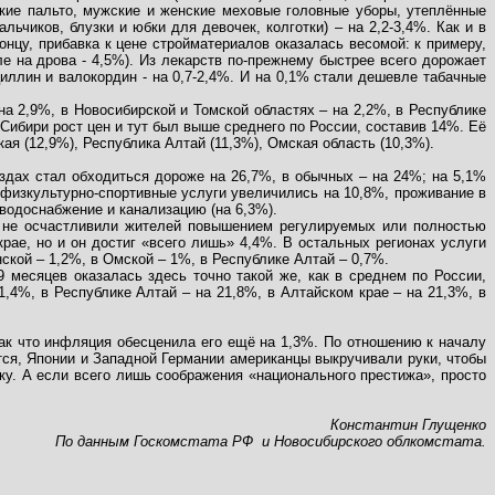
нские пальто, мужские и женские меховые головные уборы, утеплённые
чиков, блузки и юбки для девочек, колготки) – на 2,2-3,4%. Как и в
онцу, прибавка к цене стройматериалов оказалась весомой: к примеру,
ле на дрова - 4,5%). Из лекарств по-прежнему быстрее всего дорожает
ициллин и валокордин - на 0,7-2,4%. И на 0,1% стали дешевле табачные
на 2,9%, в Новосибирской и Томской областях – на 2,2%, в Республике
 Сибири рост цен и тут был выше среднего по России, составив 14%. Её
ая (12,9%), Республика Алтай (11,3%), Омская область (10,3%).
ездах стал обходиться дороже на 26,7%, в обычных – на 24%; на 5,1%
 физкультурно-спортивные услуги увеличились на 10,8%, проживание в
а водоснабжение и канализацию (на 6,3%).
и не осчастливили жителей повышением регулируемых или полностью
рае, но и он достиг «всего лишь» 4,4%. В остальных регионах услуги
ской – 1,2%, в Омской – 1%, в Республике Алтай – 0,7%.
 месяцев оказалась здесь точно такой же, как в среднем по России,
,4%, в Республике Алтай – на 21,8%, в Алтайском крае – на 21,3%, в
 Так что инфляция обесценила его ещё на 1,3%. По отношению к началу
тся, Японии и Западной Германии американцы выкручивали руки, чтобы
у. А если всего лишь соображения «национального престижа», просто
Константин Глущенко
По данным Госкомстата РФ
и Новосибирского облкомстата
.