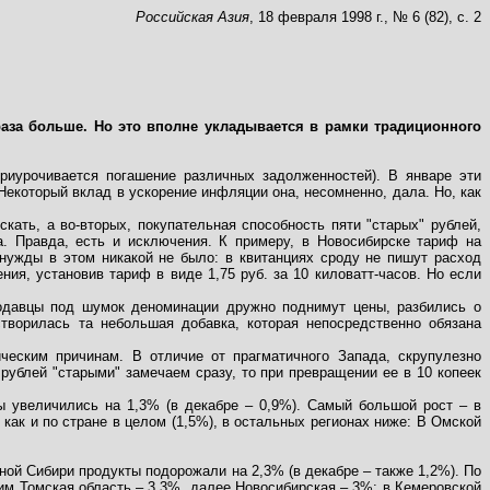
Российская Азия
, 18 февраля 1998 г., № 6 (82), с. 2
аза больше. Но это вполне укладывается в рамки традиционного
приурочивается погашение различных задолженностей). В январе эти
Некоторый вклад в ускорение инфляции она, несомненно, дала. Но, как
кать, а во-вторых, покупательная способность пяти "старых" рублей,
а. Правда, есть и исключения. К примеру, в Новосибирске тариф на
 нужды в этом никакой не было: в квитанциях сроду не пишут расход
ния, установив тариф в виде 1,75 руб. за 10 киловатт-часов. Но если
родавцы под шумок деноминации дружно поднимут цены, разбились о
ворилась та небольшая добавка, которая непосредственно обязана
ческим причинам. В отличие от прагматичного Запада, скрупулезно
рублей "старыми" замечаем сразу, то при превращении ее в 10 копеек
ы увеличились на 1,3% (в декабре – 0,9%). Самый большой рост – в
как и по стране в целом (1,5%), в остальных регионах ниже: В Омской
ной Сибири продукты подорожали на 2,3% (в декабре – также 1,2%). По
ним Томская область – 3,3%, далее Новосибирская – 3%; в Кемеровской