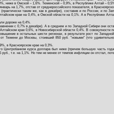
%, ниже в Омской – 1,6%. Тюменской – 0,9%, в Республике Алтай – 0,5
нварь на 1,7%, отстав от среднероссийского показателя, в Красноярско
практически таким же, как в декабре), составив и по России, и по З
лтайском крае на 0,4%, в Омской области на 0,1%. А в Республике Алта
али дороже на 0,4%.
равнении с 0,7% в декабре). А в среднем и по Западной Сибири они ост
 Алтайском крае 0,6%, в Новосибирской области 0,4%. В совокупности 
повышение в остальных шести регионах, в результате рост по Западно
 от Тюмени до Москвы, стоивший 850 руб. "новыми" (что удивительн
,9%, в Красноярском крае на 0,3%.
го Центробанком курса доллара был ниже (причем большую часть года
6 руб., т.е. на 1,1%. Но тем не менее от темпов инфляции он отстал, по