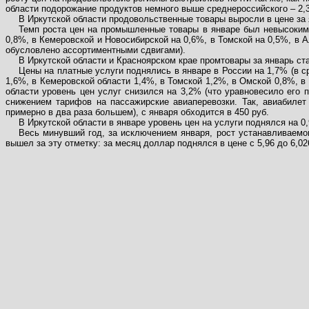
области подорожание продуктов немного выше среднероссийского – 2,3
В Иркутской области продовольственные товары выросли в цене за я
Темп роста цен на промышленные товары в январе был невысоким (
0,8%, в Кемеровской и Новосибирской на 0,6%, в Томской на 0,5%, в А
обусловлено ассортиментными сдвигами).
В Иркутской области и Красноярском крае промтовары за январь ст
Цены на платные услуги поднялись в январе в России на 1,7% (в с
1,6%, в Кемеровской области 1,4%, в Томской 1,2%, в Омской 0,8%, в
области уровень цен услуг снизился на 3,2% (что уравновесило его 
снижением тарифов на пассажирские авиаперевозки. Так, авиабилет
примерно в два раза большем), с января обходится в 450 руб.
В Иркутской области в январе уровень цен на услуги поднялся на 0
Весь минувший год, за исключением января, рост устанавливаемо
вышел за эту отметку: за месяц доллар поднялся в цене с 5,96 до 6,02