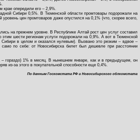
%.
м крае опередили его – 2,9%.
ападной Сибири 0,5%. В Тюменской области промтовары подорожали на
й уровень цен промтоваров даже опустился на 0,1% (что, скорее всего,
ались на прежнем уровне. В Республике Алтай рост цен услуг составил
по этим шести регионам услуги подорожали на 0,9%. А вот в Тюменской
й Сибири в целом и оказался нулевым). Вызвано это резким – вдвое –
о само по себе: от Новосибирска билет был дешевле при расстоянии
 – гораздо) 1% в месяц. В нынешнем январе, как и в предыдущем, он
теряв из-за этого в покупательной способности еще 0,4%.
По данным Госкомстата РФ и Новосибирского облкомстата