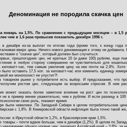
Деноминация не породила скачка цен
а январь на 1,5%. По сравнению с предыдущим месяцем – в 1,5 р
ее чем в 1,6 раза превысив показатель декабря 1996 г.
 в декабре из-за выплат по итогам года (кроме того, к концу года 
алкивая вверх цены. Ничего нового деноминация к этому не добавила. 
ествами о "скачке цен", который должен был случиться.
рвых, прошлогодних цен, не кратных 10 (и даже 100) рублям, еще поис
ругление в любую сторону совершенно не чувствительно для кошельк
за киловатт-час, тем самым увеличив цену на нее почти на 2,9%. Хотя
было оставить 17,5 коп. за киловатт-час или изменить единицу измере
акой же монополист ее упустит?!
а товарном рынке у потребителя есть выбор. И предсказания, что п
 ползучим ростом цен, следующим за возросшим спросом. В нем раст
ия может оказать более заметное влияние на рост цен по психологи
не в пример менее уважительно, чем к рублям. И если разницу в 100 
психологии свою роль, покажет время.
ре были невелики. По Западной Сибири в целом потребительские цен
ирская с 1,8%. В Кемеровской области инфляция была точно такой же, 
оссии: в Иркутской области 1,2%, в Красноярском крае 1,5%.
 товары – почти вдвое больше, чем в декабре (1,2%). В целом по Запад
по увеличению общего уровня цен: лидирует Алтайский край – 3,8%, за 