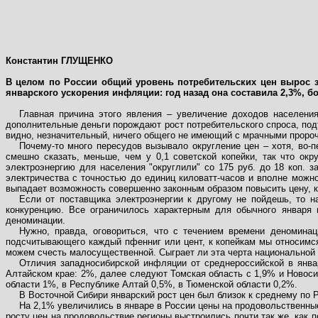
Константин ГЛУЩЕНКО
В целом по России общий уровень потребительских цен вырос з
январского ускорения инфляции: год назад она составила 2,3%, бол
Главная причина этого явления – увеличение доходов населения
дополнительные деньги порождают рост потребительского спроса, подт
видно, незначительный, ничего общего не имеющий с мрачными пророч
Почему-то много пересудов вызывало округление цен – хотя, во-пе
смешно сказать, меньше, чем у 0,1 советской копейки, так что ок
электроэнергию для населения "округлили" со 175 руб. до 18 коп. 
электричества с точностью до единиц киловатт-часов и вполне можно 
выпадает возможность совершенно законным образом повысить цену, к
Если от поставщика электроэнергии к другому не пойдешь, то н
конкуренцию. Все ограничилось характерным для обычного января
деноминации.
Нужно, правда, оговориться, что с течением времени деноминац
подсчитывающего каждый пфенниг или цент, к копейкам мы относимся 
можем счесть малосущественной. Сыграет ли эта черта национальной 
Отличия западносибирской инфляции от среднероссийской в янва
Алтайском крае: 2%, далее следуют Томская область с 1,9% и Новосиб
области 1%, в Республике Алтай 0,5%, в Тюменской области 0,2%.
В Восточной Сибири январский рост цен был близок к среднему по Р
На 2,1% увеличились в январе в России цены на продовольственные
росту цен на продовольствие регионы выстроились почти так же, как 