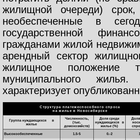
жилищной очереди) срок,
необеспеченные в сего
государственной финанс
гражданами жилой недвижим
арендный сектор жилищно
жилищное положение т
муниципального жилья
характеризует опубликованн
Структура платежеспособного спроса
на жилье в Новосибирске
Численность,
Доля среди
Доля
Группа нуждающихся
в
(тыс.
нуждающихся
в
нос
жилье
домохозяйств)
жилье (%)
спро
Высокообеспеченные
1.5-5
0.-2