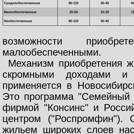
Среднеобеспеченные
85-110
35-45
6
Малообеспеченные
25-50
10-20
1
Необеспеченные
85-110
35-45
возможности приобр
малообеспеченными.
Механизм приобретения ж
скромными доходами и 
применяется в Новосибирс
Это программа "Семейный о
фирмой "Консинс" и Росс
центром ("Роспромфин"). 
жильем широких слоев нас