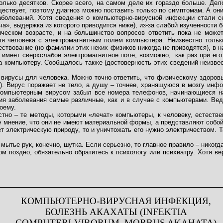
олько десятков. Скорее всего, на самом деле их гораздо больше. Дело
ествует, поэтому диагноз можно поставить только по симптомам. А они
заболеваний. Хотя сведения о компьютерно-вирусной инфекции стали 
», выдержка из которого приводится ниже), из-за слабой изученности б
еском возрасте, и на большинство вопросов ответить пока не может.
ля человека с электромагнитным полем компьютера. Неизвестно тольк
ствование (но фамилии этих неких физиков никогда не приводятся), в н
е имеет сверхслабое электромагнитное поле, возможно,
как раз при ег
 компьютеру. Сообщалось также (достоверность этих сведений неизвест
вирусы для человека. Можно точно ответить, что физическому здоровью
. Вирус поражает не тело, а душу – точнее, хранящуюся в мозгу инфо
 компьютерным вирусом забыл все номера телефонов, начинающиеся на 
я заболевания самые различные, как и в случае с компьютерами. Ве
оему.
стно – те методы, которыми «лечат» компьютеры, к человеку, естеств
же мнение, что они не имеют материальной формы, а представляют собо
ет электрическую природу, то и уничтожать его нужно электричеством. 
мытье рук, конечно, шутка. Если серьезно, то главное правило – никог
м поздно, обязательно обратитесь к психологу или психиатру. Хотя ве
КОМПЬЮТЕРНО-ВИРУСНАЯ ИНФЕКЦИЯ,
БОЛЕЗНЬ АКАХАТЫ (INFEKTIA
COMPUTERI-VIRORUM, MORBUS AKAHATA)