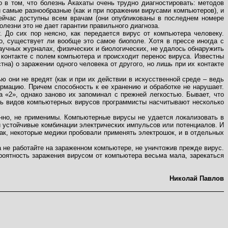
 в том, что болезнь Акахаты очень трудно диагностировать: методов
 самые разнообразные (как и при поражении вирусами компьютеров), и
сейчас доступны всем врачам (они опубликованы в последнем номере
олезни это не дает гарантии правильного диагноза.
 До сих пор неясно, как передается вирус от компьютера человеку.
о, существует ли вообще это самое биополе. Хотя в прессе иногда с
аучных журналах, физических и биологических, не удалось обнаружить
о контакте с полем компьютера и происходит перенос вируса. Известны
на) о заражении одного человека от другого, но лишь при их контакте
 они не вредят (как и при их действии в искусственной среде – ведь
рмацию. Причем способность к ее хранению и обработке не нарушает.
«2», однако заново их запоминал с прежней легкостью. Бывает, что
дь видов компьютерных вирусов программисты насчитывают несколько
енно, не применимы. Компьютерные вирусы не удается локализовать в
й устойчивые комбинации электрических импульсов или потенциалов. И
Так, некоторые медики пробовали применять электрошок, и в отдельных
да не работайте на зараженном компьютере, не уничтожив прежде вирус.
роятность заражения вирусом от компьютера весьма мала, зарекаться
Николай Павлов