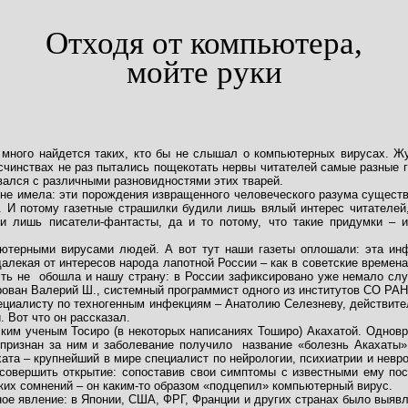
Отходя от компьютера,
мойте руки
 много найдется таких, кто бы не слышал о компьютерных вирусах. Ж
инствах не раз пытались пощекотать нервы читателей самые разные га
вался с различными разновидностями этих тварей.
а не имела: эти порождения извращенного человеческого разума сущес
. И потому газетные страшилки будили лишь вялый интерес читателей,
и лишь писатели-фантасты, да и то потому, что такие придумки – и
ьютерными вирусами людей. А вот тут наши газеты оплошали: эта ин
 далекая от интересов народа лапотной России – как в советские време
сть не
обошла и нашу страну: в России зафиксировано уже немало сл
рован Валерий Ш., системный программист одного из институтов СО РАН
пециалисту по техногенным инфекциям – Анатолию Селезневу, действит
 Вот что он рассказал.
ким ученым Тосиро (в некоторых написаниях Тоширо) Акахатой. Одновр
 признан за ним и заболевание получило
название «болезнь Акахаты»
хата – крупнейший в мире специалист по нейрологии, психиатрии и невр
 совершить открытие: сопоставив свои симптомы с известными ему по
их сомнений – он каким-то образом «подцепил» компьютерный вирус.
ное явление: в Японии, США, ФРГ, Франции и других странах было выяв