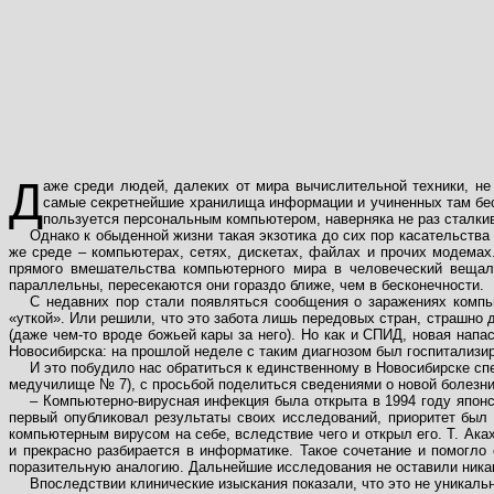
Д
аже среди людей, далеких от мира вычислительной техники, не
самые секретнейшие хранилища информации и учиненных там бесч
пользуется персональным компьютером, наверняка не раз сталки
Однако к обыденной жизни такая экзотика до сих пор касательств
же среде – компьютерах, сетях, дискетах, файлах и прочих модемах
прямого вмешательства компьютерного мира в человеческий вещал
параллельны, пересекаются они гораздо ближе, чем в бесконечности.
С недавних пор стали появляться сообщения о заражениях комп
«уткой». Или решили, что это забота лишь передовых стран, страшно
(даже чем-то вроде божьей кары за него). Но как и СПИД, новая напа
Новосибирска: на прошлой неделе с таким диагнозом был госпитализи
И это побудило нас обратиться к единственному в Новосибирске с
медучилище № 7), с просьбой поделиться сведениями о новой болезни.
– Компьютерно-вирусная инфекция была открыта в 1994 году японс
первый опубликовал результаты своих исследований, приоритет был
компьютерным вирусом на себе, вследствие чего и открыл его. Т. Ака
и прекрасно разбирается в информатике. Такое сочетание и помогло
поразительную аналогию. Дальнейшие исследования не оставили никак
Впоследствии клинические изыскания показали, что это не уникаль