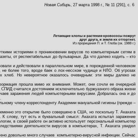
Новая Сибирь
, 27 марта 1998 г., № 11 (291), с. 6
Летающие клопы и растения-кровососы пожрут
друг друга, и земля их отторгнет.
Из прорицания П. и Т. Глоба (ок. 1988 г.)
уткими историями о проникновении вирусов по компьютерным сетям в
зеты, от респектабельных до бульварных. Да что далеко ходить – кто
твовали и действовали в параллельном мире, в порожденной человеком
 не более того, вроде баек о лох-несском чудище и НЛО. Об угрозах
х хлеб. Но невероятное оказалось очевидным: эти миры далеко не
формация прошла мимо их внимания. Может, они сочли ее очередной
на СПИД считался достоянием исключительно буржуазного образа жизни
учаев заражения людей компьютерными вирусами. Добралась она и до
.
ельному члену-корреспонденту Академии мануальной гигиены (прежде –
еменно это открытие было совершено в США, но поскольку Т. Акахата
. К слову, тут есть и буквальный смысл: Акахата испытал заражение
ологии, в своей работе он активно использует персональный компьютер
следствиями деятельности вирусов в компьютерах, Т. Акахата увидел
лено довольно много случаев
компьютерно-вирусной инфекции. Сейчас