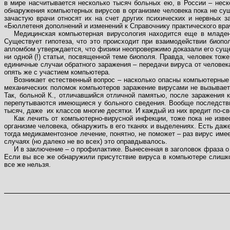
в мире насчитывается несколько тысяч больных ею, в России – неск
обнаружения компьютерных вирусов в организме человека пока не сущ
зачастую врачи относят их на счет других психических и нервных 
«Бюллетеня дополнений и изменений к Справочнику практического врача
Медицинская компьютерная вирусология находится еще в младенч
Существует гипотеза, что это происходит при взаимодействии биопо
апломбом утверждается, что физики неопровержимо доказали его суще
ни одной (!) статьи, посвященной теме биополя. Правда, человек тож
единичные случаи обратного заражения – передачи вируса от человека
опять же с участием компьютера.
Возникает естественный вопрос – насколько опасны компьютерные 
механических поломок компьютеров заражение вирусами не вызывает)
Так, больной К., отличавшийся отличной памятью, после заражения
перепутываются имеющиеся у больного сведения. Вообще последстви
тысяч, даже
их классов многие десятки. И каждый из них вредит по-св
Как лечить от компьютерно-вирусной инфекции, тоже пока не изве
организме человека, обнаружить в его тканях и выделениях. Есть да
тогда медикаментозное лечение, понятно, не поможет – раз вирус име
случаях (но далеко не во всех) это оправдывалось.
И в заключение – о профилактике. Вынесенная в заголовок фраза о 
Если вы все же обнаружили присутствие вируса в компьютере слишко
все же нельзя.