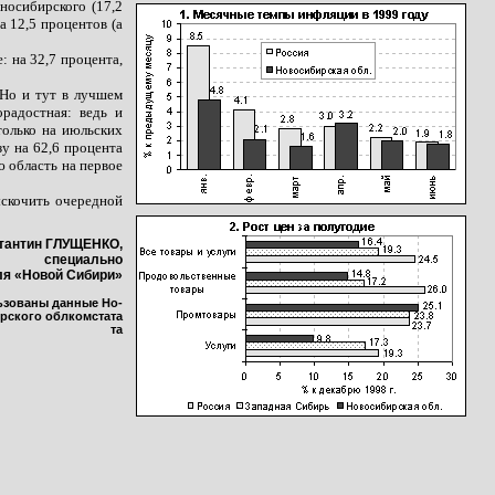
носибирского (17,2
а 12,5 процентов (а
 на 32,7 процента,
 Но и тут в лучшем
орадостная: ведь и
только на июльских
зу на 62,6 процента
ю область на первое
ыскочить очередной
тантин ГЛУЩЕНКО,
специально
ля «Новой Сибири»
ьзованы данные Но-
рского облкомстата
та