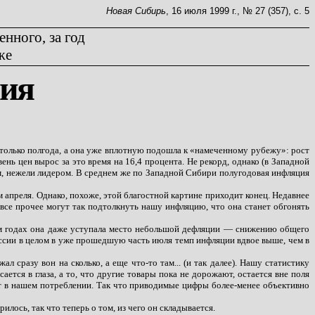
Новая Сибирь
, 16 июля 1999 г., № 27 (357), с. 5
енного, за год
же
ция
о только полгода, а она уже вплотную подошла к «намеченному рубежу»: рост
ь цен вырос за это время на 16,4 процента. Не рекорд, однако (в Западной
ом, нежели лидером. В среднем же по Западной Сибири полугодовая инфляция
 апреля. Однако, похоже, этой благостной картине приходит конец. Недавнее
все прочее могут так подтолкнуть нашу инфляцию, что она станет обгонять
лом годах она даже уступала место небольшой дефляции — снижению общего
оссии в целом в уже прошедшую часть июля темп инфляции вдвое выше, чем в
сразу вон на сколько, а еще что-то там... (и так далее). Нашу статистику
ется в глаза, а то, что другие товары пока не дорожают, остается вне поля
ют в нашем потреблении. Так что приводимые цифры более-менее объективно
лось, так что теперь о том, из чего он складывается.