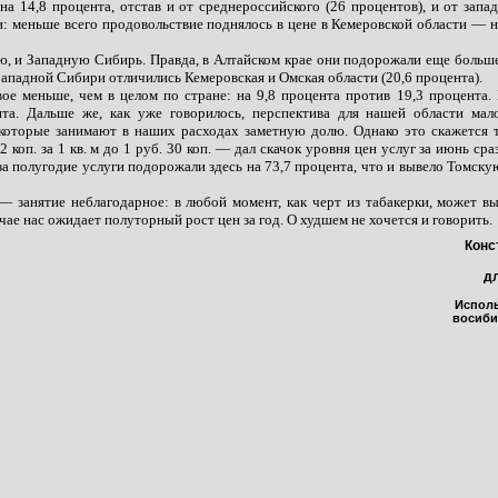
 14,8 процента, отстав и от среднероссийского (26 процентов), и от запад
и: меньше всего продовольствие поднялось в цене в Кемеровской области — н
, и Западную Сибирь. Правда, в Алтайском крае они подорожали еще больше:
Западной Сибири отличились Кемеровская и Омская области (20,6 процента).
ое меньше, чем в целом по стране: на 9,8 процента против 19,3 процента.
нта. Дальше же, как уже говорилось, перспектива для нашей области мал
, которые занимают в наших расходах заметную долю. Однако это скажется 
коп. за 1 кв. м до 1 руб. 30 коп. — дал скачок уровня цен услуг за июнь сра
а полугодие услуги подорожали здесь на 73,7 процента, что и вывело Томску
 занятие неблагодарное: в любой момент, как черт из табакерки, может в
чае нас ожидает полуторный рост цен за год. О худшем не хочется и говорить.
Конс
д
Испол
восиби