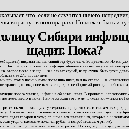
казывает, что, если не случится ничего непредвид
ены вырастут в полтора раза. Но может быть и ху
олицу Сибири инфля
щадит. Пока?
 госбюджета), инфляция за нынешний год будет около 30 процентов. Но минул
та. С Новосибирской областью инфляция обошлась нежней — у нас общий уровен
е же второе место с конца — как раз тот случай, когда лучше быть аутсайдер
бласть с ее 27,5 процентами.
и и при этом у нас они были постоянно ниже, чем по стране — за исключением
ом транспорте, введение налога с продаж, необоримый рост цен на бензин и 
продукция нового урожая, инфляция сбавляла напор. В прошлом и позапрош
ытие имело место в июне). Нынче же ждать этого не приходится — даже по Р
зрительными — какие уж тут единицы процентов, если, скажем, сахар дорожал 
ащиту. Это — особенности нашего житейского восприятия: рост цен сразу броса
 сотен видов товаров и услуг, причем в тех пропорциях, которые они занима
и, если угодно, насколько полегчал рубль на потребительском рынке).
за все полугодие показаны на втором графике. Об общем уровне цен уже говори