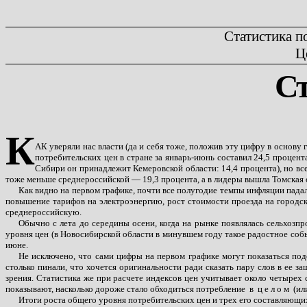
Статистика по
Ц
Ст
К
АК уверяли нас власти (да и себя тоже, положив эту цифру в основу
потребительских цен в стране за январь-июнь составил 24,5 процен
Сибири он принадлежит Кемеровской области: 14,4 процента), но вс
тоже меньше среднероссийской — 19,3 процента, а в лидеры вышла Томская о
Как видно на первом графике, почти все полугодие темпы инфляции падал
повышение тарифов на электроэнергию, рост стоимости проезда на городск
среднероссийскую.
Обычно с лета до середины осени, когда на рынке появлялась сельхоз
уровня цен (в Новосибирской области в минувшем году такое радостное соб
июне.
Не исключено, что сами цифры на первом графике могут показаться подо
столько пинали, что хочется оригинальности ради сказать пару слов в ее з
зрения. Статистика же при расчете индексов цен учитывает около четырех
показывают, насколько дороже стало обходиться потребление
в
ц е л о м
(ил
Итоги роста общего уровня потребительских цен и трех его составляющих 