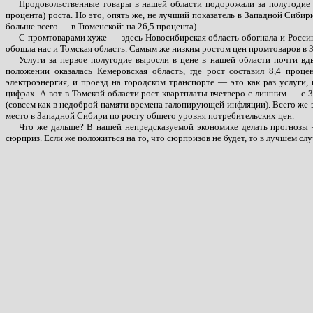
Продовольственные товары в нашей области подорожали за полугодие на
процента) роста. Но это, опять же, не лучший показатель в Западной Сибир
больше всего — в Тюменской: на 26,5 процента).
С промтоварами хуже — здесь Новосибирская область обогнала и Россию
обошла нас и Томская область. Самым же низким ростом цен промтоваров в 
Услуги за первое полугодие выросли в цене в нашей области почти вдв
положении оказалась Кемеровская область, где рост составил 8,4 проце
электроэнергия, и проезд на городском транспорте — это как раз услуги
цифрах. А вот в Томской области рост квартплаты вчетверо с лишним — с 32 
(совсем как в недоброй памяти времена галопирующей инфляции). Всего же з
место в Западной Сибири по росту общего уровня потребительских цен.
Что же дальше? В нашей непредсказуемой экономике делать прогнозы —
сюрприз. Если же положиться на то, что сюрпризов не будет, то в лучшем слу