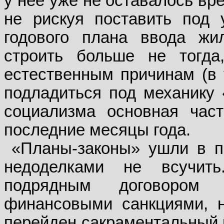
у нее уже не оставалось вр
не рискуя поставить под 
годового плана ввода жи
строить больше не тогда
естественным причинам (в т
подладиться под механику 
социализма основная час
последние месяцы года.
«Планы-законы» ушли в п
недоделками не всучить
подрядным договором 
финансовыми санкциями, н
перейден сакраментальный н