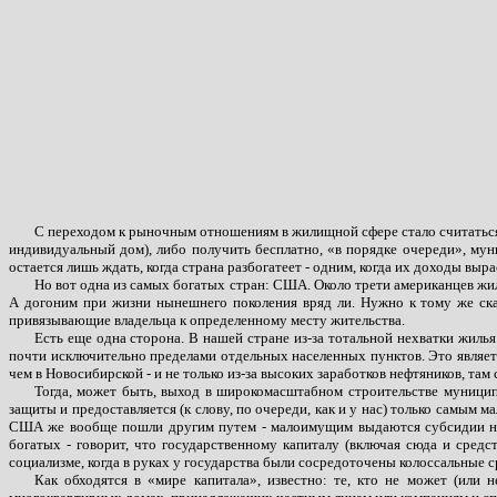
С переходом к рыночным отношениям в жилищной сфере стало считаться к
индивидуальный дом), либо получить бесплатно, «в порядке очереди», му
остается лишь ждать, когда страна разбогатеет - одним, когда их доходы выр
Но вот одна из самых богатых стран: США. Около трети американцев жил
А догоним при жизни нынешнего поколения вряд ли. Нужно к тому же сказ
привязывающие владельца к определенному месту жительства.
Есть еще одна сторона. В нашей стране из-за тотальной нехватки жилья
почти исключительно пределами отдельных населенных пунктов. Это являетс
чем в Новосибирской - и не только из-за высоких заработков нефтяников, та
Тогда, может быть, выход в широкомасштабном строительстве муници
защиты и предоставляется (к слову, по очереди, как и у нас) только самы
США же вообще пошли другим путем - малоимущим выдаются субсидии на 
богатых - говорит, что государственному капиталу (включая сюда и средс
социализме, когда в руках у государства были сосредоточены колоссальные с
Как обходятся в «мире капитала», известно: те, кто не может (или