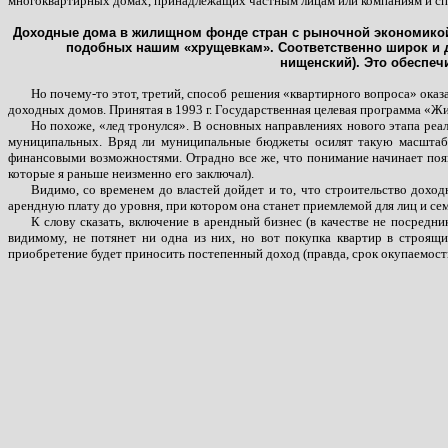
многоквартирных домах, принадлежащих частным лицам или компаниям и спец
Доходные дома в жилищном фонде стран с рыночной экономикой 
подобных нашим «хрущевкам». Соответственно широк и д
нищенский). Это обеспеч
Но почему-то этот, третий, способ решения «квартирного вопроса» оказ
доходных домов. Принятая в 1993 г. Государственная целевая программа «
Но похоже, «лед тронулся». В основных направлениях нового этапа реа
муниципальных. Вряд ли муниципальные бюджеты осилят такую масштабну
финансовыми возможностями. Отрадно все же, что понимание начинает появ
которые я раньше неизменно его заключал).
Видимо, со временем до властей дойдет и то, что строительство дохо
арендную плату до уровня, при котором она станет приемлемой для лиц и с
К слову сказать, включение в арендный бизнес (в качестве не посредн
видимому, не потянет ни одна из них, но вот покупка квартир в строящ
приобретение будет приносить постепенный доход (правда, срок окупаемост