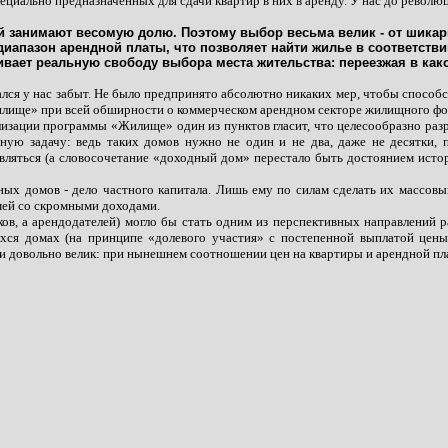
иально предназначенных для сдачи квартир в них в аренду. У нас до революц
занимают весомую долю. Поэтому выбор весьма велик - от шикарн
иапазон арендной платы, что позволяет найти жилье в соответстви
ивает реальную свободу выбора места жительства: переезжая в как
ался у нас забыт. Не было предпринято абсолютно никаких мер, чтобы способ
Жилище» при всей обширности о коммерческом арендном секторе жилищного фо
лизации программы «Жилище» один из пунктов гласит, что целесообразно раз
ю задачу: ведь таких домов нужно не один и не два, даже не десятки, п
ляться (а словосочетание «доходный дом» перестало быть достоянием истор
дных домов - дело частного капитала. Лишь ему по силам сделать их массов
емей со скромными доходами.
иков, а арендодателей) могло бы стать одним из перспективных направлений 
ихся домах (на принципе «долевого участия» с постепенной выплатой цены 
и довольно велик: при нынешнем соотношении цен на квартиры и арендной пла