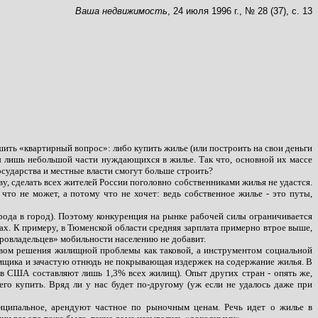
Ваша недвижимость
, 24 июля 1996 г., № 28 (37), с. 13
ить «квартирный вопрос»: либо купить жилье (или построить на свои деньги
ы лишь небольшой части нуждающихся в жилье. Так что, основной их массе
государства и местные власти смогут больше строить?
у, сделать всех жителей России поголовно собственниками жилья не удастся.
то не может, а потому что не хочет: ведь собственное жилье - это путы,
города в город). Поэтому конкуренция на рынке рабочей силы ограничивается
ах. К примеру, в Тюменской области средняя зарплата примерно втрое выше,
тировладельцев» мобильности населению не добавит.
твом решения жилищной проблемы как таковой, а инструментом социальной
ъемщика и зачастую отнюдь не покрывающая издержек на содержание жилья. В
 США составляют лишь 1,3% всех жилищ). Опыт других стран - опять же,
его купить. Вряд ли у нас будет по-другому (уж если не удалось даже при
униципальное, арендуют частное по рыночным ценам. Речь идет о жилье в