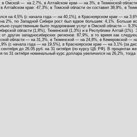
, в Омской —
на 2,7%, в Алтайском крае — на 3%, в Тюменской област
в Алтайском крае: 47,3%; в Томской области он составил 38,9%, в Тю
лся на 4,5% (с начала года — на 40,1%), в Красноярском крае — на 3,6
, на 2%, по Западной Сибири рост был вдвое большим: 4,1%. Больше вс
Довольно существенным было подорожание услуг в Омской области — 9,3
ирской области (1,8%), Тюменской (1,3%) и в Республике Алтай (1%). 
т других западносибирских регионов: 87,9%, в то время как следующ
мской области — на 31,3%, в Тюменской — на 24,8%, в Кемеровской — н
0,9% (с начала года — на 19,5%), в Красноярском крае — на 3,1% (за де
0 сентября до 26.05 руб. на 31 октября (по курсу ЦБ РФ). В процентах
бря по 31 октября номинальный курс доллара увеличился на 26,2%, тогд