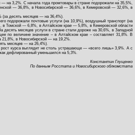
и — на 3,2%. С начала года промтовары в стране подорожали на 35,5%,
менской — 36,8%, в Новосибирской — 36,6%, в Кемеровской — 32,6%, в
% (за десять месяцев — на 36,4%).
его подорожали почтовые услуги (на 10,9%), воздушный транспорт (на
%, в Томской — 6,8%, в Алтайском крае — 5,8%, в Кемеровской области
За десять месяцев услуги в стране стали дороже на 30,6%, в Западной
ее по величине значение -- в Алтайском крае – составляет 31,8%. В
а 21,8%, в Новосибирской — на 19,2%.
сять месяцев — на 26,4%).
 же рост курса выглядит не столь устрашающе — «всего лишь» 3,9%. А с
а как дефлированный уменьшился на 5,3%.
Константин Глущенко
По данным Росстата и Новосибирского облкомстата