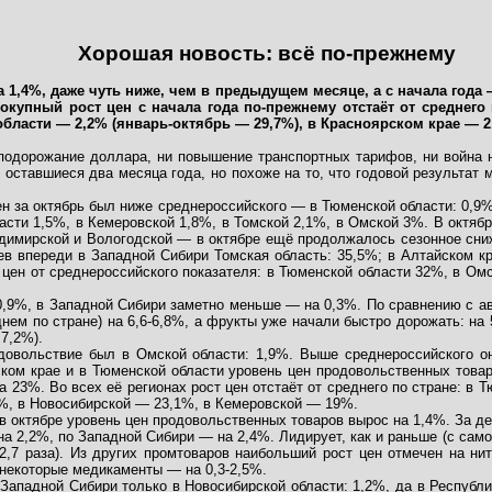
Хорошая новость: всё по-прежнему
а 1,4%, даже чуть ниже, чем в предыдущем месяце, а с начала года
вокупный рост цен с начала года по-прежнему отстаёт от среднег
области — 2,2% (январь-октябрь — 29,7%), в Красноярском крае — 2,
 подорожание доллара, ни повышение транспортных тарифов, ни война 
в оставшиеся два месяца года, но похоже на то, что годовой результат
н за октябрь был ниже среднероссийского — в Тюменской области: 0,9%
сти 1,5%, в Кемеровской 1,8%, в Томской 2,1%, в Омской 3%. В октябр
димирской и Вологодской — в октябре ещё продолжалось сезонное сниже
ев впереди в Западной Сибири Томская область: 35,5%; в Алтайском к
 цен от среднероссийского показателя: в Тюменской области 32%, в Ом
0,9%, в Западной Сибири заметно меньше — на 0,3%. По сравнению с а
ем по стране) на 6,6-6,8%, а фрукты уже начали быстро дорожать: на 
 7,2%).
овольствие был в Омской области: 1,9%. Выше среднероссийского он 
ком крае и в Тюменской области уровень цен продовольственных товаро
 23%. Во всех её регионах рост цен отстаёт от среднего по стране: в 
2%, в Новосибирской — 23,1%, в Кемеровской — 19%.
в октябре уровень цен продовольственных товаров вырос на 1,4%. За де
а 2,2%, по Западной Сибири — на 2,4%. Лидирует, как и раньше (с самог
,7 раза). Из других промтоваров наибольший рост цен отмечен на нит
некоторые медикаменты — на 0,3-2,5%.
Западной Сибири только в Новосибирской области: 1,2%, да в Республи