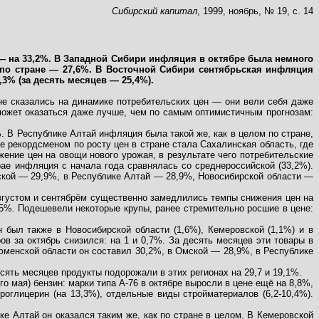
Сибирский капитал
, 1999, ноябрь, № 19, с. 14
 — на 33,2%. В Западной Сибири инфляция в октябре была немного
о по стране — 27,6%. В Восточной Сибири сентябрьская инфляция
3% (за десять месяцев — 25,4%).
не сказались на динамике потребительских цен — они вели себя даже
 может оказаться даже лучше, чем по самым оптимистичным прогнозам:
. В Республике Алтай инфляция была такой же, как в целом по стране,
е рекордсменом по росту цен в стране стала Сахалинская область, где
ние цен на овощи нового урожая, в результате чего потребительские
рае инфляция с начала года сравнялась со среднероссийской (33,2%).
ской — 29,9%, в Республике Алтай — 28,9%, Новосибирской области —
вгустом и сентябрём существенно замедлились темпы снижения цен на
5%. Подешевели некоторые крупы, ранее стремительно росшие в цене:
был также в Новосибирской области (1,6%), Кемеровской (1,1%) и в
в за октябрь снизился: на 1 и 0,7%. За десять месяцев эти товары в
Тюменской области он составил 30,2%, в Омской — 28,9%, в Республике
сять месяцев продукты подорожали в этих регионах на 29,7 и 19,1%.
о мая) бензин: марки типа А-76 в октябре выросли в цене ещё на 8,8%,
роглицерин (на 13,3%), отдельные виды стройматериалов (6,2-10,4%).
ке Алтай он оказался таким же, как по стране в целом. В Кемеровской