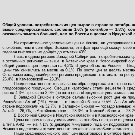
Общий уровень потребительских цен вырос в стране за октябрь н
выше среднероссийской, составив 1,6% (в сентябре — 1,8%), со
оказалась заметно большей, чем по России в целом: в Иркутской 
Ни стремительное увеличение цен на бензин, ни ускорившееся
спокойнее, чем в сентябре. Возможно, эти факторы ещё скажут своё 
годовая инфляция не дойдёт до отметки 40%..
Лишь в одном регионе Западной Сибири рост потребительских це
в остальных регионах — выше: в Алтайском крае и Новосибирской обла
общий уровень цен поднялся на 4,3%. В двух областях России — Вла
цены там снизились за месяц на 0,1%. По росту цен за десять месяц
Остальные западносибирские регионы продолжают отставать по росту
25,4%, в Кемеровской — 23,3%.
Продовольственные товары за октябрь подорожали в стране на 
плодоовощную продукцию. Овощи и картофель стали дешевле (в средн
рис на 4,3%, гречка на 3,9% (но зато цена «Геркулеса» увеличилась на
В Западной Сибири в октябре самым высоким рост цен на прод
Республике Алтай (1%). Ниже — в Томской области: 0,5%. А в Алтайс
стране подорожали на 32,7%, в Западной Сибири — гораздо меньше: на
Алтай — 26,7%, в Алтайском крае — 23,3%, в Томской области — 23,
В Восточной Сибири в Иркутской области и в Красноярском крае 
Цены на промтовары увеличились за октябрь по стране в целом н
а типа А-92
— на 7,1% (к декабрю минувшего года он подорожал в 2
Немного подешевели отечественные легковые автомобили и сигареты, 
Нише среднероссийского рост цен промтоваров в октябре был в 