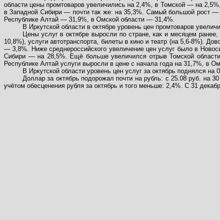
области цены промтоваров увеличились на 2,4%, в Томской — на 2,5%
в Западной Сибири — почти так же: на 35,3%. Самый большой рост — 
Республике Алтай — 31,9%, в Омской области — 31,4%.
В Иркутской области в октябре уровень цен промтоваров увеличи
Цены услуг в октябре выросли по стране, как и месяцем ранее
10,8%), услуги автотранспорта, билеты в кино и театр (на 5,6-8%). 
— 3,8%. Ниже среднероссийского увеличение цен услуг было в Новосиб
Сибири — на 28,5%. Ещё больше увеличился отрыв Томской области о
Республике Алтай услуги выросли в цене с начала года на 31,7%, в О
В Иркутской области уровень цен услуг за октябрь поднялся на 
Доллар за октябрь подорожал почти на рубль: с 25.08 руб. на 3
учётом обесценения рубля за октябрь и того меньше: 2,4%. С 31 дека