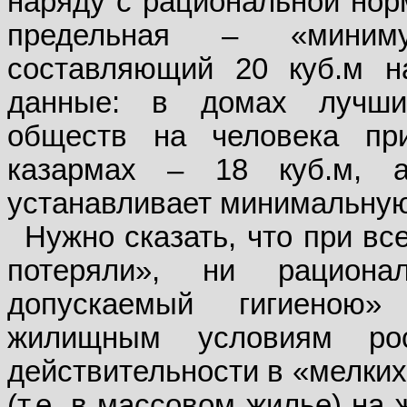
наряду с рациональной норм
предельная – «миниму
составляющий 20 куб.м н
данные: в домах лучши
обществ на человека при
казармах – 18 куб.м, 
устанавливает минимальную 
Нужно сказать, что при вс
потеряли», ни рацион
допускаемый гигиеною»
жилищным условиям ро
действительности в «мелких 
(т.е. в массовом жилье) на