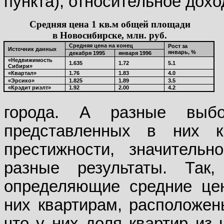
пункта), относительное дохо
Средняя цена 1 кв.м общей площади
в Новосибирске, млн. руб.
Средняя цена на конец
Рост за
Источник данных
январь, %
декабря 1995
января 1996
«Недвижимость
1.635
1.72
5.1
Сибири»
«Квартал»
1.76
1.83
4.0
«Эрсико»
1.825
1.89
3.5
«Крэдит риэлт»
1.92
2.00
4.2
города. А разные выбо
представленных в них 
престижности, значитель
разные результаты. Так
определяющие средние це
них квартирам, расположен
что у них доля квартир из