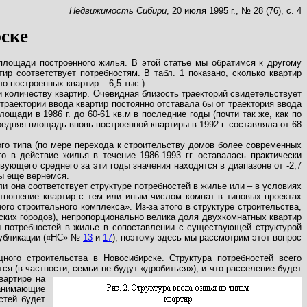
Недвижимость Сибири
, 20 июля 1995 г., № 28 (76), с. 4
ске
площади построенного жилья. В этой статье мы обратимся к другому
ир соответствует потребностям. В табл. 1 показано, сколько квартир
о построенных квартир – 6,5 тыс.).
и количеству квартир. Очевидная близость траекторий свидетельствует
траектории ввода квартир постоянно отставала бы от траектория ввода
щади в 1986 г. до 60-61 кв.м в последние годы (почти так же, как по
редняя площадь вновь построенной квартиры в 1992 г.
составляла от 68
ого типа (по мере перехода к строительству домов более современных
о в действие жилья в течение 1986-1993 гг. оставалась практически
твующего среднего за эти годы значения находятся в диапазоне от -2,7
мы еще вернемся.
ли она соответствует структуре потребностей в жилье или – в условиях
оотношение квартир с тем или иным числом комнат в типовых проектах
о строительного комплекса». Из-за этого в структуре строительства,
ских городов), непропорционально велика доля двухкомнатных квартир
ры потребностей в жилье в сопоставлении с существующей структурой
публикации («НС» №
13
и
17
), поэтому здесь мы рассмотрим этот вопрос
ого строительства в Новосибирске. Структура потребностей всего
ся (в частности, семьи не будут
«дробиться»), и что расселение будет
вартире на
занимающие
стей будет