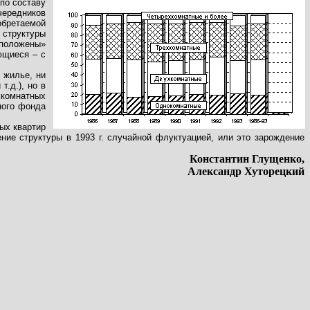
 по составу
чередников
обретаемой
 структуры
«положены»
ющиеся – с
 жилье, ни
.д.), но в
хкомнатных
ного фонда
ых квартир
ние структуры в 1993 г. случайной флуктуацией, или это зарождение
Константин Глущенко,
Александр Хуторецкий