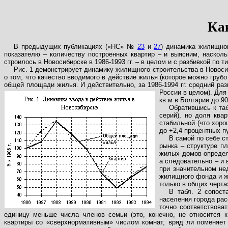
Ка
В предыдущих публикациях («НС» №
23
и
27
) динамика жилищно
показателю – количеству построенных квартир – и выясним, наскольк
строилось в Новосибирске в 1986-1993 гг. – в целом и с разбивкой по т
Рис. 1 демонстрирует динамику жилищного строительства в Новосиб
о том, что качество вводимого в действие жилья (которое можно груб
общей площади жилья. И действительно, за 1986-1994 гг. средний раз
России в целом). Для
кв.м в Болгарии до 90
Обратившись к таб
серий), но доля ква
стабильной (что хоро
до +2,4 процентных п
В самой по себе с
рынка – структуре пл
жилых домов определя
а следовательно – и 
при значительном не
жилищного фонда и ж
только в общих черта
В табл. 2 сопост
населения города рас
точно соответствова
единицу меньше числа членов семьи (это, конечно, не относится 
квартиры со «сверхнормативным» числом комнат, вряд ли поменяет 