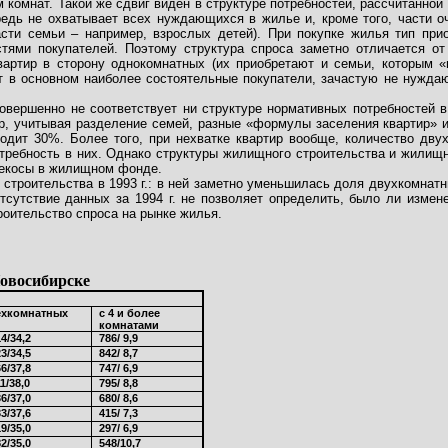
 комнат. Такой же сдвиг виден в структуре потребностей, рассчитанной
редь не охватывает всех нуждающихся в жилье и, кроме того, части о
сти семьи – например, взрослых детей). При покупке жилья тип при
ями покупателей. Поэтому структура спроса заметно отличается от
квартир в сторону однокомнатных (их приобретают и семьи, которым 
ют в основном наиболее состоятельные покупатели, зачастую не нужда
овершенно не соответствует ни структуре нормативных потребностей в
р, учитывая разделение семей, разные «формулы заселения квартир» и т
дит 30%. Более того, при нехватке квартир вообще, количество дву
требность в них. Однако структуры жилищного строительства и жилищ
ерекосы в жилищном фонде.
строительства в 1993 г.: в ней заметно уменьшилась доля двухкомнатн
тсутствие данных за 1994 г. не позволяет определить, было ли измене
оительство спроса на рынке жилья.
Новосибирске
ехкомнатных
с 4 и более
комнатами
4/34,2
786/ 9,9
3/34,5
842/ 8,7
6/37,8
747/ 6,9
1/38,0
795/ 8,8
6/37,0
680/ 8,6
3/37,6
415/ 7,3
9/35,0
297/ 6,9
2/35,0
548/10,7