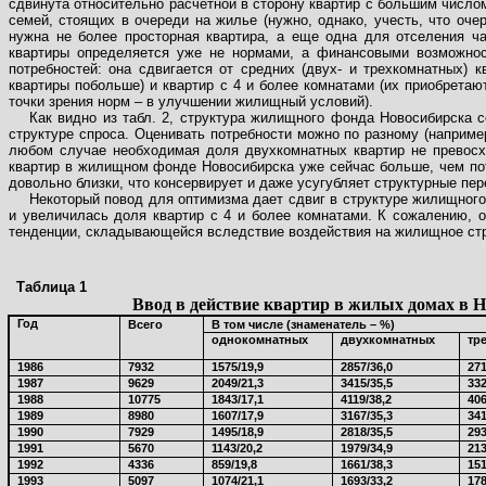
сдвинута относительно расчетной в сторону квартир с большим числом
семей, стоящих в очереди на жилье (нужно, однако, учесть, что оче
нужна не более просторная квартира, а еще одна для отселения ча
квартиры определяется уже не нормами, а финансовыми возможност
потребностей: она сдвигается от средних (двух- и трехкомнатных) 
квартиры побольше) и квартир с 4 и более комнатами (их приобрета
точки зрения норм – в улучшении жилищный условий).
Как видно из табл. 2, структура жилищного фонда Новосибирска с
структуре спроса. Оценивать потребности можно по разному (наприме
любом случае необходимая доля двухкомнатных квартир не превосхо
квартир в жилищном фонде Новосибирска уже сейчас больше, чем по
довольно близки, что консервирует и даже усугубляет структурные п
Некоторый повод для оптимизма дает сдвиг в структуре жилищного 
и увеличилась доля квартир с 4 и более комнатами. К сожалению, о
тенденции, складывающейся вследствие воздействия на жилищное стр
Таблица 1
Ввод в действие квартир в жилых домах в 
Год
Всего
В том числе (знаменатель – %)
однокомнатных
двухкомнатных
тр
1986
7932
1575/19,9
2857/36,0
271
1987
9629
2049/21,3
3415/35,5
332
1988
10775
1843/17,1
4119/38,2
406
1989
8980
1607/17,9
3167/35,3
341
1990
7929
1495/18,9
2818/35,5
293
1991
5670
1143/20,2
1979/34,9
213
1992
4336
859/19,8
1661/38,3
151
1993
5097
1074/21,1
1693/33,2
178