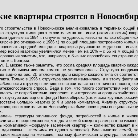
кие квартиры строятся в Новосибир
го строительства в Новосибирске анализировалась в терминах общей 
о структура жилищного строительства по типам («комнатности») кварт
ипам (данные за 1994 г. получить не удалось, известно только общее числ
ирске (по отношению к 1986 г.) по общей площади построенного жилья 
о оценивать средней площадью квартиры) улучшается медленно – иначе 
мер новой квартиры увеличился менее чем на 10% – с 56 кв.м общей пло
 сравнения заметим, что, например, в бывших европейских соцстранах с
 кв.м в Венгрии.
л. 1, можно также заметить, что росла средняя площадь квартир кажд
ртир с большим числом комнат не увеличивалась. Структура вводимог
шо видно на рис. 2): отклонения доли квартир каждого типа от соответс
ункта. Только в 1993 г. структура заметно изменилась, и к этому факту 
табильности структуры жилищного строительства нет ничего плохого, ес
атежеспособного спроса. Беда в том, что такого соответствия нет: с
лось не потребностями населения, а интересами «народнохозяйственног
в структуре жилищного фонда Новосибирска (как и всех крупных россий
достатке больших квартир (с 4 и более комнатами). Анализу структу
илищного строительства Новосибирска были посвящены специальные 
х.
авлены структуры жилищного фонда, потребностей в жилье и жилищн
считана в предположении, что доли семей каждого размера в не изменят
ть нормативной «формуле заселения квартир» – количество комнат в к
к одиночкам – «семьям» из одного человека). Большинство семей, 
свои квартиры на меньшие, поэтому фактическая структура потребно