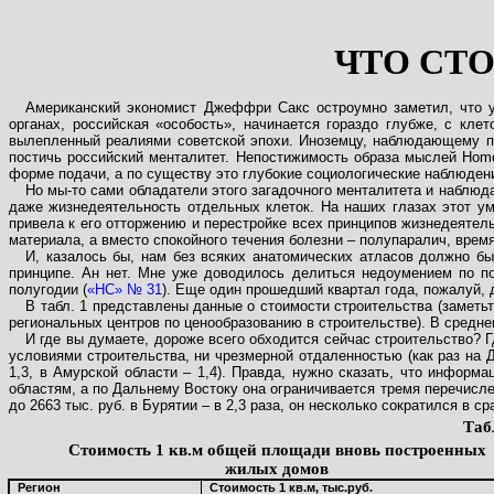
ЧТО СТ
Американский экономист Джеффри Сакс остроумно заметил, что у 
органах, российская «особость», начинается гораздо глубже, с кл
вылепленный реалиями советской эпохи. Иноземцу, наблюдающему пр
постичь российский менталитет. Непостижимость образа мыслей Homo
форме подачи, а по существу это глубокие социологические наблюден
Но мы-то сами обладатели этого загадочного менталитета и наблюда
даже жизнедеятельность отдельных клеток. На наших глазах этот у
привела к его отторжению и перестройке всех принципов жизнедеятель
материала, а вместо спокойного течения болезни – полупаралич, вре
И, казалось бы, нам без всяких анатомических атласов должно бы
принципе. Ан нет. Мне уже доводилось делиться недоумением по п
полугодии (
«НС» № 31
). Еще один прошедший квартал года, пожалуй, 
В табл. 1 представлены данные о стоимости строительства (заметь
региональных центров по ценообразованию в строительстве). В среднем
И где вы думаете, дороже всего обходится сейчас строительство? 
условиями строительства, ни чрезмерной отдаленностью (как раз на Д
1,3, в Амурской области – 1,4). Правда, нужно сказать, что информ
областям, а по Дальнему Востоку она ограничивается тремя перечисле
до 2663 тыс. руб. в Бурятии – в 2,3 раза, он несколько сократился в с
Таб
Стоимость 1 кв.м общей площади вновь построенных
жилых домов
Регион
Стоимость 1 кв.м, тыс.руб.