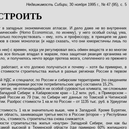
Недвижимость Сибири
, 30 ноября 1995 г., № 47 (95), с. 5
СТРОИТЬ
т в западных экономических атласах. И дело даже не во внутренних
мический» (Homo Economicus, по ихнему), у него особый склад ума,
ько посочувствовать – ему, хоть и профессору, в принципе не дано
ов в своих монологах (и надо сказать, что они юмористичны лишь по
 нее) с времен, когда ум регулировал весь обмен веществ и во многом
а все больше впадал в маразм, пока защитная реакция организма не
ло, и получилось нечто вроде протеза мозга, слепленного из прежнего
и работают, и что должно получаться и почему – хотя бы примерно, в
стоимости строительства жилья в разных регионах России в первом
й НДС и спецналог, по России и сибирским территориям (по сведениям
я же (измеряемая ростом потребительских цен) составила 15,2%.
Бурятии, не отличающейся ни особой суровостью климата, ни сложными
Западной Сибири: в Хабаровском крае – 1,2 млн. руб., в Приморском –
рий России из 79 (так, по Сибири нет данных по Томской и Читинской
. Разброс стоимости 1 кв.м по России – от 1135 тыс. руб. в Удмуртии
стоимость 1 кв.м значительно выше, чем в Западной. Кроме Бурятии,
ая область, занимающая третье место в России (второе – у Республики
лось, стоимость строительства снова снижается.
ости строительства жилья «внутри» Западной Сибири, они как бы
 самой высокой в Тюменской области (где примерно 60% жилищного