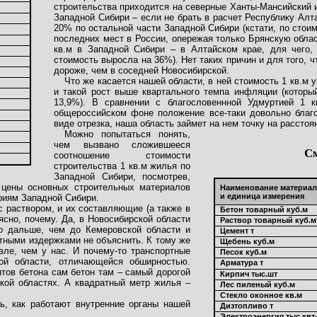
строительства приходится на северные Ханты-Мансийский и
Западной Сибири – если не брать в расчет Республику Алт
20% по остальной части Западной Сибири (кстати, по стои
последних мест в России, опережая только Брянскую облас
кв.м в Западной Сибири – в Алтайском крае, для чего, 
стоимость выросла на 36%). Нет таких причин и для того, 
дороже, чем в соседней Новосибирской.
Что же касается нашей области, в ней стоимость 1 кв.м 
и такой рост выше квартального темпа инфляции (которы
13,9%). В сравнении с благословеннной Удмуртией 1 
общероссийском фоне положение все-таки довольно благо
виде отрезка, наша область займет на нем точку на расстоян
Можно попытаться понять,
чем вызвано сложившееся
См
соотношение стоимости
строительства 1 кв.м жилья по
Западной Сибири, посмотрев,
 цены основных строительных материалов
Наименование материал
и единица измерения
ориям Западной Сибири.
с раствором, и их составляющие (а также в
Бетон товарный куб.м
ясно, почему. Да, в Новосибирской области
Раствор товарный куб.м
го дальше, чем до Кемеровской области и
Цемент т
ртными издержками не объяснить. К тому же
Щебень куб.м
вле, чем у нас. И почему-то транспортные
Песок куб.м
ой области, отличающейся обширностью.
Арматура т
нтов бетона сам бетон там – самый дорогой
Кирпич тыс.шт
кой областях. А квадратный метр жилья –
Лес пиленый куб.м
Стекло оконное кв.м
ть, как работают внутренние органы нашей
Дизтопливо т
Электроэнергия тыс.квт