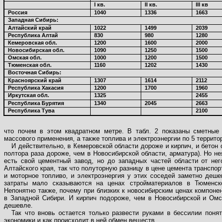
I
кв.
II
кв.
III
кв
Россия
1040
1336
1663
Западная Сибирь:
Алтайский край
1022
1499
2039
Республика Алтай
830
980
1280
Кемеровская обл.
1200
1600
2000
Новосибирская обл.
1090
1250
1500
Омская обл.
1000
1200
1500
Тюменская обл.
1160
1202
1430
Восточная Сибирь:
Красноярский край
1307
1614
2112
Республика Хакасия
1200
1700
1960
Иркутская обл.
1325
2455
Республика Бурятия
1340
2045
2663
Республика Тува
2100
что почем в этом квадратном метре. В табл. 2 показаны сметные
массового применения, а также топлива и электроэнергии по 5 террит
И действительно, в Кемеровской области дороже и кирпич, и бетон 
полтора раза дороже, чем в Новосибирской области, арматура). Но не
есть свой цементный завод, но до западных частей области от не
Алтайского края, так что полуторную разницу в цене цемента транспо
и моторное топливо, и электроэнергия у этих соседей заметно деше
затраты мало сказываются на ценах стройматериалов в Тюменск
Непонятно также, почему при близких к новосибирским ценах компоне
в Западной Сибири. И кирпич подороже, чем в Новосибирской и Омс
дешевле.
Так что вновь остается только развести руками в бессилии поня
экономики и как происходит в ней обмен веществ.