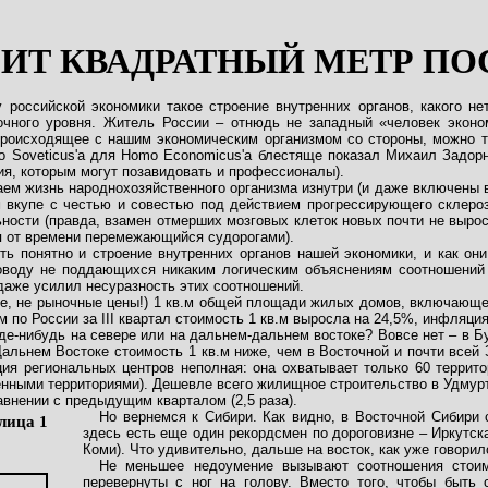
ОИТ КВАДРАТНЫЙ МЕТР ПО
российской экономики такое строение внутренних органов, какого не
еточного уровня. Житель России – отнюдь не западный «человек эконо
оисходящее с нашим экономическим организмом со стороны, можно тол
 Soveticus'a для Homo Economicus'a блестяще показал Михаил Задорн
ия, которым могут позавидовать и профессионалы).
ем жизнь народнохозяйственного организма изнутри (и даже включены в
м вкупе с честью и совестью под действием прогрессирующего склероз
ности (правда, взамен отмерших мозговых клеток новых почти не вырос
мя от времени перемежающийся судорогами).
ть понятно и строение внутренних органов нашей экономики, и как он
оводу не поддающихся никаким логическим объяснениям соотношений 
даже усилил несуразность этих соотношений.
те, не рыночные цены!) 1 кв.м общей площади жилых домов, включающе
 по России за III квартал стоимость 1 кв.м выросла на 24,5%, инфляци
Где-нибудь на севере или на дальнем-дальнем востоке? Вовсе нет – в 
альнем Востоке стоимость 1 кв.м ниже, чем в Восточной и почти всей 
ация региональных центров неполная: она охватывает только 60 террито
нными территориями). Дешевле всего жилищное строительство в Удмуртии
равнении с предыдущим кварталом (2,5 раза).
Но вернемся к Сибири. Как видно, в Восточной Сибири 
лица 1
здесь есть еще один рекордсмен по дороговизне – Иркутск
Коми). Что удивительно, дальше на восток, как уже говори
Не меньшее недоумение вызывают соотношения стоим
перевернуты с ног на голову. Вместо того, чтобы быть