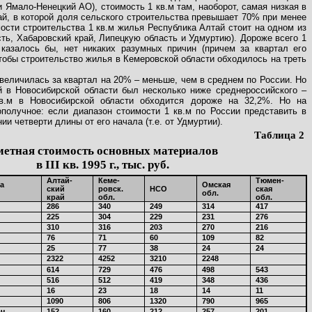
 Ямало-Ненецкий АО), стоимость 1 кв.м там, наоборот, самая низкая в
ай, в которой доля сельского строительства превышает 70% при менее
мости строительства 1 кв.м жилья Республика Алтай стоит на одном из
ть, Хабаровский край, Липецкую область и Удмуртию). Дороже всего 1
казалось бы, нет никаких разумных причин (причем за квартал его
чтобы строительство жилья в Кемеровской области обходилось на треть
увеличилась за квартал на 20% – меньше, чем в среднем по России. Но
й в Новосибирской области был несколько ниже среднероссийского –
кв.м в Новосибирской области обходится дороже на 32,2%. Но на
получное: если диапазон стоимости 1 кв.м по России представить в
ии четверти длины от его начала (т.е. от Удмуртии).
Таблица 2
етная стоимость основных материалов
в III кв. 1995 г., тыс. руб.
Алтай-
Кеме-
Тюмен-
а
Омская
ский
ровск.
НСО
ская
обл.
край
обл.
обл.
286
340
249
314
417
225
304
229
231
276
310
316
203
270
216
76
71
60
109
82
25
77
38
24
24
2322
4252
3210
2248
614
729
476
498
543
516
512
419
348
436
16
23
18
14
11
1090
806
1320
790
965
-ч
152
160
212
257
201