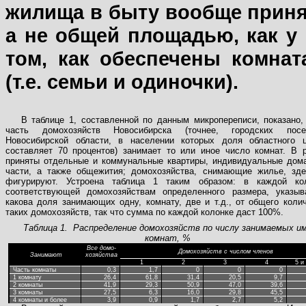
жилища в быту вообще приня
а не общей площадью, как у 
том, как обеспечены комнат
(т.е. семьи и одиночки).
В таблице 1, составленной по данным микропереписи, показано,
часть домохозяйств Новосибирска (точнее, городских посе
Новосибирской области, в населении которых доля областного ц
составляет 70 процентов) занимает то или иное число комнат. В 
приняты отдельные и коммунальные квартиры, индивидуальные дом
части, а также общежития; домохозяйства, снимающие жилье, зде
фигурируют. Устроена таблица 1 таким образом: в каждой кол
соответствующей домохозяйствам определенного размера, указыва
какова доля занимающих одну, комнату, две и т.д., от общего коли
таких домохозяйств, так что сумма по каждой колонке даст 100%.
Таблица 1.
Распределение домохозяйств по числу занимаемых и
комнат, %
Все домо-
Домохозяйств с числом членов
Занимают
хозяйства
1
2
3
4
5 и
Часть комнаты
0,3
1,7
0
0
0
1 комнату
26,4
61,8
31,4
20,5
9,7
2 комнаты
41,9
29,3
50,9
47,0
39,6
3 комнаты
27,5
6,3
16,0
29,8
45,5
4 комнаты и более
3,9
0,9
1,7
2,7
5,2