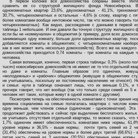
В первой колонке все домохозяйства собраны вместе. Инте
сравнить ее со структурой жилищного фонда Новосибирска. 
однокомнатных квартир 23,6%, двухкомнатных
-
41,1%, трехкомн
30,7%, четырехкомнатных и остальных
-
4,6% (к слову, квартир с пя
более комнатами вообще ничтожное число, так что можно говорить то
четырехкомнатных). Как видно, расхождение с данными в первой к
таблицы 1 небольшое. И они давали бы точную структуру жилищного 
если бы не «коммуналки» и общежития (к примеру, доля всех домохоз
занимающих одну комнату, больше доли однокомнатных квартир, пос
добавляются комнаты в общежитиях; с четырехкомнатными наоборо
как в них может жить несколько домохозяйств). Всего же на каждого
домохозяйства приходится 0,74 комнаты
-
три комнаты на каждые ч
человека.
Самая вопиющая, конечно, первая строка таблицы: 0,3% (около по
тысяч) новосибирских домохозяйств не имеют не то что отдельной ква
но даже и комнаты. Главным образом это одиночки, живу
«молодежных» и «рабочих» общежитиях (живущие в общежитиях сту
не учитывались, поскольку их постоянному населению не относят). Н
и семьи: нули в таблице означают лишь, что их меньше 0,1%, и 
прочерк говорит, что нет вообще (так что только среди семей из 5 и
человек нет таких, которые живут в одной комнате с другими).
Посмотрим теперь на обеспеченность комнатами с точки зрения но
времена социализма на семью полагалась квартира с числом комн
одну меньше, чем членов семьи (одиночкам
-
однокомнатная). Эта 
продолжает действовать и сейчас при выделении бесплатного жилья
не учитывать отсутствия отдельной квартиры, то можно сказать, что 
1,7% одиночек имеет обеспеченность комнатами ниже нормы, 61,
уровне нормы и 36,5%
-
выше нормы;
почти треть семей из 2 ч
(31,4%) обеспечены на уровне нормы и более двух третей (68,6%)
-
в
пятая часть семей из 3 человек (20,5%) обеспечена ниже нормы,