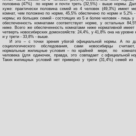
половина (47%)
по норме и почти треть (32,5%)
-
выше нормы. Да
хуже: практически половина семей из 4 человек (49,3%) имеет м
комнат, чем положено по норме, 45,5% обеспечено по норме и 5,2%
-
нормы; из больших семей
-
состоящих из 5 и более человек
-
лишь у 
обеспеченность комнатами соответствует норме, у остальных 84,
ниже. Всего же обеспеченность комнатами ниже нормативной имеет
четверть новосибирских домохозяйств: 24,4%, у 41,8% она на уровне
и у трети
-
33,8%
-
выше.
И это – с точки зрения убогой официальной нормы. А по д
социологического обследования, сами новосибирцы считают
нормальные жилищные условия – по крайней
мере,
по
комнат
человека
(для
одиночек,
правда,
это
совпадает
с официальной но
Таких жилищных
условий
нет
примерно
у
трети
(31,4%)
семей
из