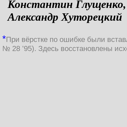
Константин Глущенко,
Александр Хуторецкий
*
При вёрстке по ошибке были вста
№ 28 ’95). Здесь восстановлены исх