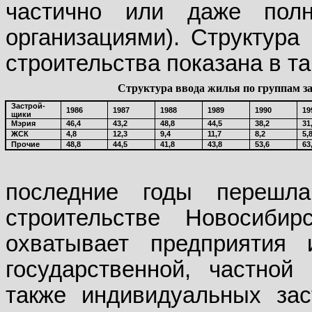
частично или даже полн
организациями). Структура
строительства показана в та
Структура ввода жилья по группам 
Застрой-
1986
1987
1988
1989
1990
19
щики
Мэрия
46,4
43,2
48,8
44,5
38,2
31
ЖСК
4,8
12,3
9,4
11,7
8,2
5,
Прочие
48,8
44,5
41,8
43,8
53,6
63
последние годы переш
строительстве Новосибир
охватывает предприятия 
государственной, частной
также индивидуальных зас