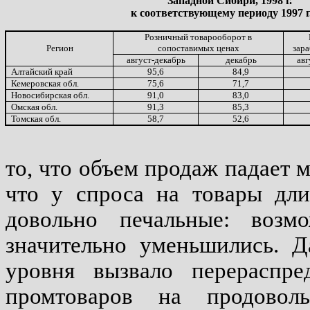
Западной Сибири, 1998 г.
к соответствующему периоду 1997 г
Розничный товарооборот в
Регион
сопоставимых ценах
зара
август-декабрь
декабрь
авг
Алтайский край
95,6
84,9
Кемеровская обл.
75,6
71,7
Новосибирская обл.
91,0
83,0
Омская обл.
91,3
85,3
Томская обл.
58,7
52,6
то, что объем продаж падает 
что у спроса на товары дли
довольно печальные: возм
значительно уменьшились. 
уровня вызвало перераспре
промтоваров на продовол