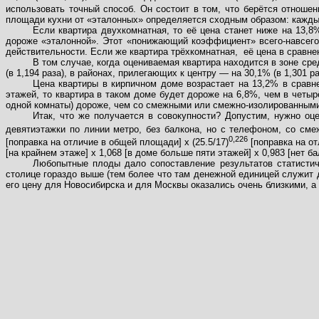
использовать точный способ. Он состоит в том, что берётся отношен
площади кухни от «эталонных» определяется сходным образом: кажды
Если квартира двухкомнатная, то её цена станет ниже на 13,8
дороже «эталонной». Этот «понижающий коэффициент» всего-навсего
действительности. Если же квартира трёхкомнатная,
её цена в сравне
В том случае, когда оцениваемая квартира находится в зоне сре
(в 1,194 раза), в районах, прилегающих к центру — на 30,1% (в 1,301 ра
Цена квартиры в кирпичном доме возрастает на 13,2% в сравн
этажей, то квартира в таком доме будет дороже на 6,8%, чем в четы
одной комнаты) дороже, чем со смежными или смежно-изолированными,
Итак, что же получается в совокупности? Допустим, нужно о
девятиэтажки по линии метро, без балкона, но с телефоном, со сме
0,226
[поправка на отличие в общей площади] х (25.5/17)
[поправка на от
[на крайнем этаже] х 1,068 [в доме больше пяти этажей] х 0,983 [нет бал
Любопытные плоды дало сопоставление результатов статистич
столице гораздо выше (тем более что там денежной единицей служит 
его цену для Новосибирска и для Москвы оказались очень близкими, а