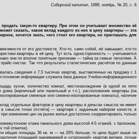
Сибирский капитал
, 1999, ноябрь, № 20, с. 6
продать такую-то квартиру. При этом он учитывает множество её
 может сказать, каков вклад каждого из них в цену квартиры — эта
рное, хочется знать, чего стоит его квартира, но приглашать для
исимости от его достоинств. Кто-то, само собой, её завышает, кто-то
еристики квартиры в её цену. Тут есть односторонность — учитывается
нако они по вполне понятным причинам — тайна за семью печатями. А
прайс-листах. Так что результаты статистических расчётов по данным
валась сведения о 7,5 тысячах квартир, выставленных на продажу с 1
); источником информации служила база данных Учебно-информационного
щадь кухни, количество комнат, местонахождение (в одной из пяти
 дома (кирпичный или панельный и т.п.), расположение квартиры (на
 изолированные смежные или смежно-изолированные комнаты), наличие
 вклад отдельных факторов в цену квартиры в деньгах смысла не имеет
 в смысле точки отсчёта) — квартире с заданным набором качеств, в
 при изменении цен на рынке жилья достаточно скорректировать только
промежуточном этаже панельного дома высотой 4-5 этажей, с балконом,
к той отметке).
если общая площадь 36 кв. м — на 20% больше, то цена будет выше на
ли различия площадей оцениваемой и «эталонной» квартир велики, лучше