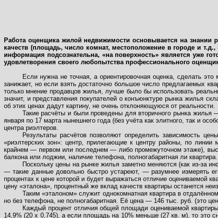
Работа оценщика жилой недвижимости основывается на знании ры
качеств (площадь, число комнат, местоположение в городе и т.д.,
информация подсознательна, «на поверхность» является уже готов
удовлетворения своего любопытства профессионального оценщи
Если нужна не точная, а ориентировочная оценка, сделать это м
занижает, но если взять достаточно большое число предлагаемых квар
только мнение продавцов жилья, лучше было бы использовать реальн
значит, и представления покупателей о конъюнктуре рынка жилья скл
об этих ценах дадут картину, не очень отклоняющуюся от реальности.
Такие расчёты и были проведены для вторичного рынка жилья —
января по 17 марта нынешнего года (без учёта как элитного, так и о
центра риэлтеров.
Результаты расчётов позволяют определить зависимость цены
«риэлтерских зон»: центр, прилегающие к центру районы, по линии 
крайнем — первом или последнем — либо промежуточном этаже), высо
балкона или лоджии, наличие телефона, полногабаритная ли квартира.
Поскольку цены на рынке жилья заметно меняются (как из-за ин
— такие данные довольно быстро устареют, — разумнее измерять его
процентах к цене которой и будет выражаться отличие оцениваемой кв
цену «эталона», процентный же вклад качеств квартиры останется неи
Таким «эталоном» служит однокомнатная квартира в отдалённом 
но без телефона, не полногабаритная. Её цена — 146 тыс. руб. (это це
Каждый процент отличия общей площади оцениваемой квартиры о
14,9% (20 х 0,745), а если площадь на 10% меньше (27 кв. м), то это