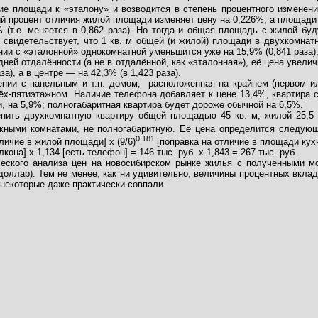
ие площади к «эталону» и возводится в степень процентного изменения
й процент отличия жилой площади изменяет цену на 0,226%, а площади
% (т.е. меняется в 0,862 раза). Но тогда и общая площадь с жилой бу
 свидетельствует, что 1 кв. м общей (и жилой) площади в двухкомнат
нии с «эталонной» однокомнатной уменьшится уже на 15,9% (0,841 раза),
дней отдалённости (а не в отдалённой, как «эталонная»), её цена увели
за), а в центре — на 42,3% (в 1,423 раза).
ении с панельным и т.п. домом;
расположенная на крайнем (первом и
рёх-пятиэтажном. Наличие телефона добавляет к цене 13,4%, квартира с
 на 5,9%; полногабаритная квартира будет дороже обычной на 6,5%.
ценить двухкомнатную квартиру общей площадью 45 кв. м, жилой 25,5
жными комнатами, не полногабаритную. Её цена определится следующим
0,181
личие в жилой площади] х (9/6)
[поправка на отличие в площади кухн
кона] х 1,134 [есть телефон] = 146 тыс. руб. х 1,843 = 267 тыс. руб.
еского анализа цен на новосибирском рынке жилья с полученными мо
доллар). Тем не менее, как ни удивительно, величины процентных вклад
 некоторые даже практически совпали.