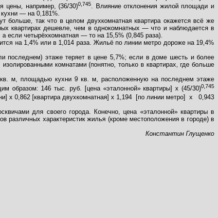
0,745
 цены, например, (36/30)
. Влияние отклонения жилой площади и
 кухни — на 0,181%.
дут больше, так что в целом двухкомнатная квартира окажется всё же
ных квартирах дешевле, чем в однокомнатных — что и наблюдается в
 а если четырёхкомнатная — то на 15,5% (0,845 раза).
чится на 1,4% или в 1,014 раза. Жильё по линии метро дороже на 19,4%
ли последнем) этаже теряет в цене 5,7%; если в доме шесть и более
 изолированными комнатами (понятно, только в квартирах, где больше
 кв. м, площадью кухни 9 кв. м, расположенную на последнем этаже
0,745
 образом: 146 тыс. руб. [цена «эталонной» квартиры] х (45/30)
и] х 0,862 [квартира двухкомнатная] х 1,194
[по линии метро]
х
0,943
сквичами для своего города. Конечно, цена «эталонной» квартиры в
ов различных характеристик жилья (кроме местоположения в городе) в
Константин Глущенко