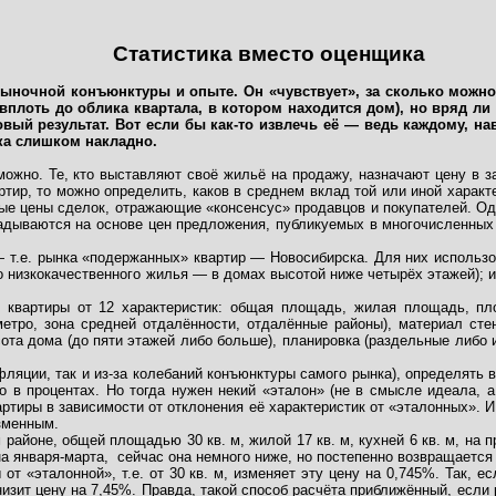
Статистика вместо оценщика
ночной конъюнктуры и опыте. Он «чувствует», за сколько можно 
 вплоть до облика квартала, в котором находится дом), но вряд ли
ый результат. Вот если бы как-то извлечь её — ведь каждому, наве
ка слишком накладно.
ожно. Те, кто выставляют своё жильё на продажу, назначают цену в зав
тир, то можно определить, каков в среднем вклад той или иной характ
ые цены сделок, отражающие «консенсус» продавцов и покупателей. Од
адываются на основе цен предложения, публикуемых в многочисленных 
 т.е. рынка «подержанных» квартир — Новосибирска. Для них использо
собо низкокачественного жилья — в домах высотой ниже четырёх этажей
 квартиры от 12 характеристик: общая площадь, жилая площадь, пло
метро, зона средней отдалённости, отдалённые районы), материал стен
та дома (до пяти этажей либо больше), планировка (раздельные либо
фляции, так и из-за колебаний конъюнктуры самого рынка), определять
 в процентах. Но тогда нужен некий «эталон» (не в смысле идеала, а
артиры в зависимости от отклонения её характеристик от «эталонных». И
зменным.
районе, общей площадью 30 кв. м, жилой 17 кв. м, кухней 6 кв. м, на 
на января-марта,
сейчас она немного ниже, но постепенно возвращается 
т «эталонной», т.е. от 30 кв. м, изменяет эту цену на 0,745%. Так, 
 снизит цену на 7,45%. Правда, такой способ расчёта приближённый, ес