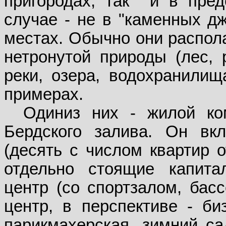
пригородах, так
и в пред
случае - не в "каменных дж
местах. Обычно они распола
нетронутой природы (лес, р
реки, озера, водохранилищ
примерах.
Одиниз них - жилой ко
Бердского залива. Он вк
(десять с числом квартир о
отдельно стоящие капита
центр (со спортзалом, басс
центр, в перспективе - би
парикмахерская, зимний са