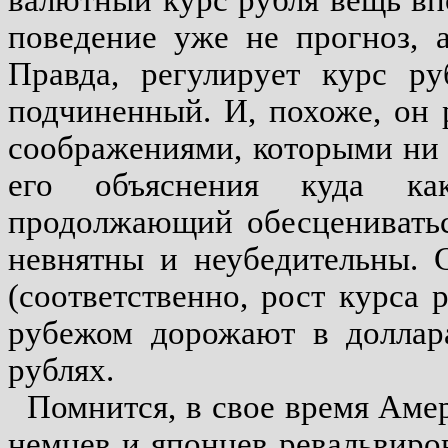
валютный курс рубля вещь вп
поведение уже не прогноз, 
Правда, регулирует курс ру
подчиненный. И, похоже, он 
соображениями, которыми ни с
его объяснения куда ка
продолжающий обесцениватьс
невнятны и неубедительны. 
(соответственно, рост курса 
рубежом дорожают в доллара
рублях.
Помнится, в свое время Аме
немцев и японцев ревальвиро