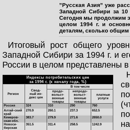
”Русская Азия” уже рас
Западной Сибири за 10 
Сегодня мы продолжим эт
целом 1994 г. и основ
деталям, сколько общим
Итоговый рост общего уровн
Западной Сибири за 1994 г. и е
России в целом представлены в
Индексы потребительских цен
за 1994 г. (к началу года, %)
с
В том числе
Свод-
продо-
непродо-
по
Регион
ный ин-
вольст-
вольст-
платные
декс цен
венные
венные
услуги
(
товары
товары
Россия
324
310
290
760
Алтай-ский
270.9
260.1
237.3
652.5
п
кpай
Кемеpов-
383.7
279.9
271.6
2650.0
ская обл.
н
Новоси-
351.5
311.4
258.5
1242.9
биpская