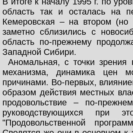
В итоге к началу 1995 г. по ур
область так и осталась на 
Кемеровская – на втором (но 
заметно сблизились с новоси
область по-прежнему продол
Западной Сибири.
Аномальная, с точки зрения 
механизма, динамика цен м
причинами. Во-первых, влияни
образом действия местных вла
продовольствие – по-прежне
руководствующихся при эт
"Продовольственной програм
Сводятся же они в основном к