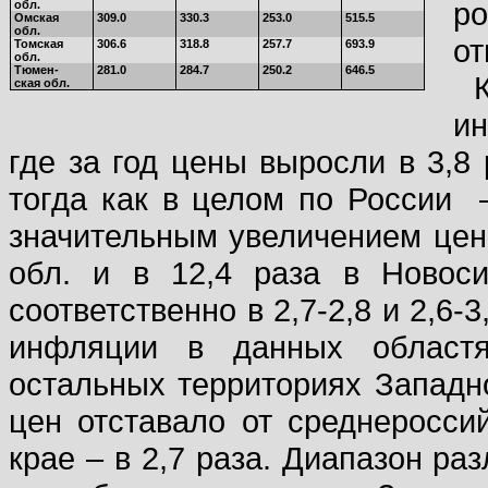
ро
обл.
Омская
309.0
330.3
253.0
515.5
обл.
от
Томская
306.6
318.8
257.7
693.9
обл.
Тюмен-
281.0
284.7
250.2
646.5
ская обл.
ин
где за год цены выросли в 3,8 
тогда как в целом по России
значительным увеличением цен 
обл. и в 12,4 раза в Новос
соответственно в 2,7-2,8 и 2,6-
инфляции в данных областя
остальных территориях Западн
цен отставало от среднеросси
крае – в 2,7 раза. Диапазон р