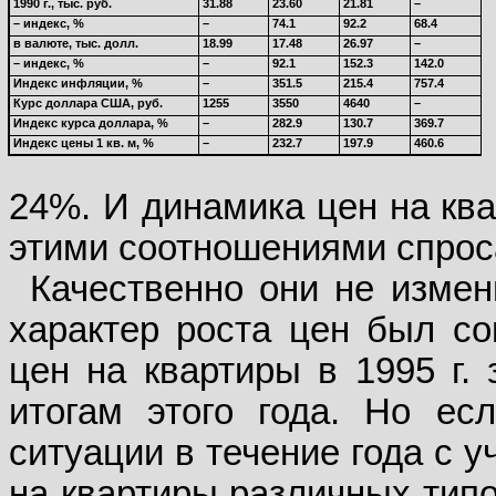
1990 г., тыс. руб.
31.88
23.60
21.81
–
– индекс, %
–
74.1
92.2
68.4
в валюте, тыс. долл.
18.99
17.48
26.97
–
– индекс, %
–
92.1
152.3
142.0
Индекс инфляции, %
–
351.5
215.4
757.4
Курс доллара США, руб.
1255
3550
4640
–
Индекс курса доллара, %
–
282.9
130.7
369.7
Индекс цены 1 кв. м, %
–
232.7
197.9
460.6
24%. И динамика цен на кв
этими соотношениями спрос
Качественно они не измен
характер роста цен был со
цен на квартиры в 1995 г. 
итогам этого года. Но ес
ситуации в течение года с у
на квартиры различных типо