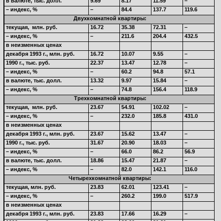
в валюте, тыс. долл.
9.69
8.17
11.59
–
– индекс, %
–
84.4
137.7
119.6
Двухкомнатной квартиры:
текущая,
млн. руб.
16.72
35.38
72.31
–
– индекс, %
–
211.6
204.4
432.5
в неизменных ценах
декабря 1993 г., млн. руб.
16.72
10.07
9.55
–
1990 г., тыс. руб.
22.37
13.47
12.78
–
– индекс, %
–
60.2
94.8
57.1
в валюте, тыс. долл.
13.32
9.97
15.84
–
– индекс, %
–
74.8
156.4
118.9
Трехкомнатной квартиры:
текущая,
млн. руб.
23.67
54.91
102.02
–
– индекс, %
–
232.0
185.8
431.0
в неизменных ценах
декабря 1993 г., млн. руб.
23.67
15.62
13.47
–
1990 г., тыс. руб.
31.67
20.90
18.03
–
– индекс, %
–
66.0
86.2
56.9
в валюте, тыс. долл.
18.86
15.47
21.87
–
– индекс, %
–
82.0
142.1
116.0
Четырехкомнатной квартиры:
текущая, млн. руб.
23.83
62.01
123.41
–
– индекс, %
–
260.2
199.0
517.9
в неизменных ценах
декабря 1993 г., млн. руб.
23.83
17.66
16.29
–