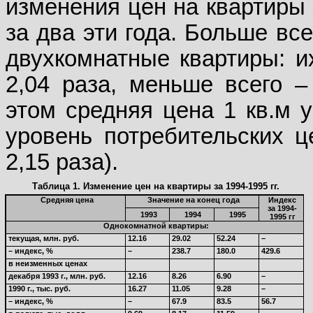
изменения цен на квартиры з
за два эти года. Больше вс
двухкомнатные квартиры: и
2,04 раза, меньше всего –
этом средняя цена 1 кв.м у
уровень потребительских ц
2,15 раза).
Таблица 1. Изменение цен на квартиры за 1994-1995 гг.
Средняя цена
Значение на конец года
Индекс
за 1994-
1993
1994
1995
1995 гг
Однокомнатной квартиры:
текущая, млн. руб.
12.16
29.02
52.24
–
– индекс, %
–
238.7
180.0
429.6
в неизменных ценах
декабря 1993 г., млн. руб.
12.16
8.26
6.90
–
1990 г., тыс. руб.
16.27
11.05
9.28
–
– индекс, %
–
67.9
83.5
56.7