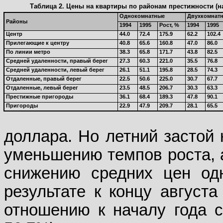
Таблица 2. Цены на квартиры по районам престижности (на 
Однокомнатные
Двухкомнат
Районы
1994
1995
Рост, %
1994
1995
Центр
44.0
72.4
175.9
62.2
102.4
Прилегающие к центру
40.8
65.6
160.8
47.0
86.0
По линии метро
38.3
65.8
171.7
43.8
82.5
Средней удаленности, правый берег
27.3
60.3
221.0
35.5
76.8
Средней удаленности, левый берег
26.1
51.1
195.8
28.5
74.3
Отдаленные, правый берег
22.5
50.6
225.0
30.7
67.7
Отдаленные, левый берег
23.5
48.5
206.7
30.3
63.3
Престижные пригороды
36.1
68.4
189.3
47.8
90.1
Пригороды
22.9
47.9
209.7
28.1
65.5
доллара. Но летний застой 
уменьшению темпов роста, а
снижению средних цен одн
результате к концу августа
отношению к началу года с