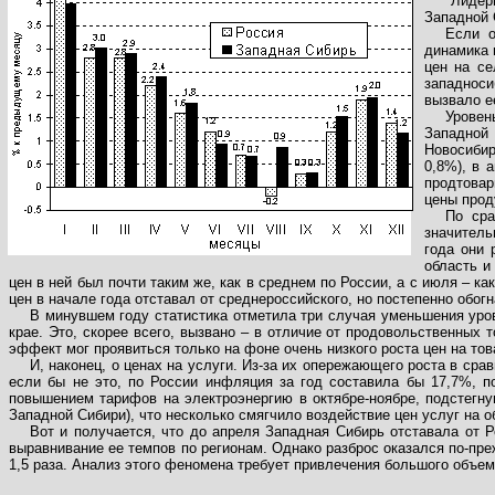
"Лидер
Западной 
Если о
динамика 
цен на се
западноси
вызвало е
Уровен
Западной
Новосибир
0,8%), в 
продтовар
цены прод
По сра
значитель
года они 
область и
цен в ней был почти таким же, как в среднем по России, а с июля – к
цен в начале года отставал от среднероссийского, но постепенно обогн
В минувшем году статистика отметила три случая уменьшения уров
крае. Это, скорее всего, вызвано – в отличие от продовольственных
эффект мог проявиться только на фоне очень низкого роста цен на тов
И, наконец, о ценах на услуги. Из-за их опережающего роста в ср
если бы не это, по России инфляция за год составила бы 17,7%, п
повышением тарифов на электроэнергию в октябре-ноябре, подстегну
Западной Сибири), что несколько смягчило воздействие цен услуг на о
Вот и получается, что до апреля Западная Сибирь отставала от 
выравнивание ее темпов по регионам. Однако разброс оказался по-пр
1,5 раза. Анализ этого феномена требует привлечения большого объем