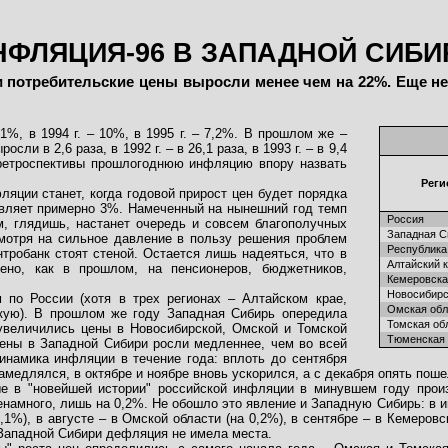
НФЛЯЦИЯ-96 В ЗАПАДНОЙ СИБИ
ии потребительские цены выросли менее чем на 22%. Еще н
1%, в 1994 г. – 10%, в 1995 г. – 7,2%. В прошлом же –
ли в 2,6 раза, в 1992 г. – в 26,1 раза, в 1993 г. – в 9,4
кой ретроспективы прошлогоднюю инфляцию впору назвать
Реги
яции станет, когда годовой прирост цен будет порядка
тавляет примерно 3%. Намеченный на нынешний год темп
Россия
м, глядишь, настанет очередь и совсем благополучных
Западная С
смотря на сильное давление в пользу решения проблем
Республика
тробанк стоят стеной. Остается лишь надеяться, что в
Алтайский 
но, как в прошлом, на пенсионеров, бюджетников,
Кемеровска
Новосибирс
 по России (хотя в трех регионах – Алтайском крае,
Омская обл
скую). В прошлом же году Западная Сибирь опередила
Томская об
 увеличились цены в Новосибирской, Омской и Томской
Тюменская 
цены в Западной Сибири росли медленнее, чем во всей
инамика инфляции в течение года: вплоть до сентября
замедлялся, в октябре и ноябре вновь ускорился, а с декабря опять поше
е в "новейшей истории" российской инфляции в минувшем году прои
енамного, лишь на 0,2%. Не обошло это явление и Западную Сибирь: в 
 1,1%), в августе – в Омской области (на 0,2%), в сентябре – в Кемеров
Западной Сибири дефляция не имела места.