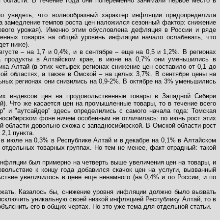
 области. В течение года они попеременно занимали первое место в
но увидеть, что волнообразный характер инфляции предопределила
а замедление темпов роста цен наложился сезонный фактор: снижение
ового урожая). Именно этим обусловлена дефляция в России и ряде
енных товаров на общий уровень инфляции начало ослабевать, что
дет ниже).
усте – на 1,7 и 0,4%, и в сентябре – еще на 0,5 и 1,2%. В регионах
а продукты в Алтайском крае, в июне на 0,7% они уменьшились в
ка Алтай (в этих четырех регионах снижение цен составило от 0,1 до
кой областях, а также в Омской – на целых 3,7%. В сентябре цены на
льных регионах они снизились на 0,9-2%. В октябре на 3% уменьшились
ких индексов цен на продовольственные товары в Западной Сибири
й). Что же касается цен на промышленные товары, то в течение всего
р" и "аутсайдер" здесь определились с самого начала года: Томская
дносибирском фоне ничем особенным не отличилась: по июнь рост этих
кой области довольно схожа с западносибирской. В Омской области рост
2,1 пункта.
в июле на 0,3% в Республике Алтай и в декабре на 0,1% в Алтайском
 отдельных товарных группах. Но тем не менее, факт отрадный: такой
инфляции был примерно на четверть выше увеличения цен на товары, и
вольствие к концу года добавился скачок цен на услуги, вызванный
ствие увеличилось в цене еще ненамного (на 0,4% и по России, и по
режать. Казалось бы, снижение уровня инфляции должно было вызвать
исключить уникальную своей низкой инфляцией Республику Алтай, то в
ъяснить его в общих чертах. Но это уже тема для отдельной статьи.