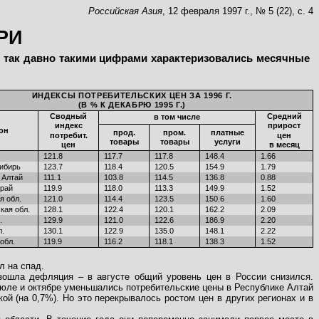
Российская Азия
, 12 февраля 1997 г., № 5 (22), с. 4
РИ
е так давно такими цифрами характеризовались месячные
ИНДЕКСЫ ПОТРЕБИТЕЛЬСКИХ ЦЕН ЗА 1996 Г.
(В % К ДЕКАБРЮ 1995 Г.)
Сводный
Средний
в том числе
индекс
прирост
он
прод.
пром.
платные
потребит.
цен
товары
товары
услуги
цен
в месяц
121.8
117.7
117.8
148.4
1.66
ибирь
123.7
118.4
120.5
154.9
1.79
 Алтай
111.1
103.8
114.5
136.8
0.88
край
119.9
118.0
113.3
149.9
1.52
я обл.
121.0
114.4
123.5
150.6
1.60
кая обл.
128.1
122.4
120.1
162.2
2.09
.
129.9
121.0
122.6
186.9
2.20
л.
130.1
122.9
135.0
148.1
2.22
обл.
119.9
116.2
118.1
138.3
1.52
л на спад.
зошла дефляция – в августе общий уровень цен в России снизился.
июле и октябре уменьшались потребительские цены в Республике Алтай
ской (на 0,7%). Но это перекрывалось ростом цен в других регионах и в