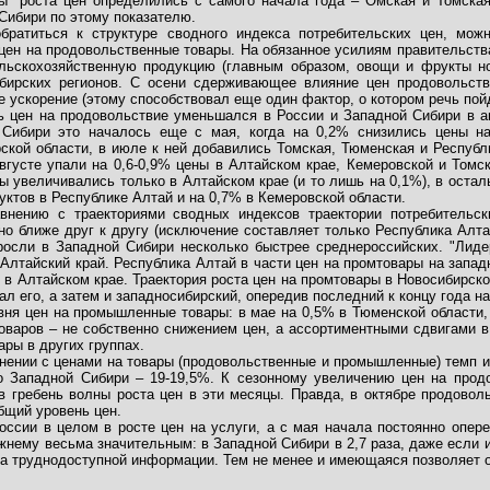
ы" роста цен определились с самого начала года – Омская и Томская
Сибири по этому показателю.
братиться к структуре сводного индекса потребительских цен, мож
цен на продовольственные товары. На обязанное усилиям правительств
льскохозяйственную продукцию (главным образом, овощи и фрукты н
бирских регионов. С осени сдерживающее влияние цен продовольств
е ускорение (этому способствовал еще один фактор, о котором речь пой
ь цен на продовольствие уменьшался в России и Западной Сибири в авг
 Сибири это началось еще с мая, когда на 0,2% снизились цены н
ской области, в июле к ней добавились Томская, Тюменская и Республи
августе упали на 0,6-0,9% цены в Алтайском крае, Кемеровской и Томс
ы увеличивались только в Алтайском крае (и то лишь на 0,1%), в оста
уктов в Республике Алтай и на 0,7% в Кемеровской области.
внению с траекториями сводных индексов траектории потребительс
но ближе друг к другу (исключение составляет только Республика Алта
росли в Западной Сибири несколько быстрее среднероссийских. "Лиде
 Алтайский край. Республика Алтай в части цен на промтовары на запа
ак в Алтайском крае. Траектория роста цен на промтовары в Новосибирс
ал его, а затем и западносибирский, опередив последний к концу года на 
ня цен на промышленные товары: в мае на 0,5% в Тюменской области, 
 товаров – не собственно снижением цен, а ассортиментными сдвигами в
ары в других группах.
авнении с ценами на товары (продовольственные и промышленные) темп 
о Западной Сибири – 19-19,5%. К сезонному увеличению цен на продо
в гребень волны роста цен в эти месяцы. Правда, в октябре продоволь
бщий уровень цен.
России в целом в росте цен на услуги, а с мая начала постоянно опе
ежнему весьма значительным: в Западной Сибири в 2,7 раза, даже если 
а труднодоступной информации. Тем не менее и имеющаяся позволяет об