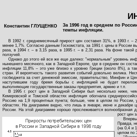
И
За 1996 год в среднем по Росс
Константин ГЛУЩЕНКО
темпы инфляции.
В 1992 г. среднемесячный прирост цен составил 31%, в 1993 г. – 2
менее 1,7%. Согласно данным Госкомстата, за 1991 г. цены в России вырос
раза, в 1994 г. – в 3,15 раза, в 1995 г. – в 2,31 раза. На фоне та
ползучей.
Однако до этого ей все же еще далеко: "нормальным" уровень инфл
нынешнего месячного, как в Западной Европе, где в среднем он сос
инфляции 11,8% – это уже близко к уровню Греции (около 8%), а та
стран. И вероятность такого развития событий довольно велика. Не
госбюджета за счет денежной эмиссии, правительство, Минфин и Цен
наступившем году бремя борьбы с инфляцией не будет переложе
выполняющие государственные заказы предприятия, армию и т.п.
В 1995 г. рост цен в Западной Сибири был несколько ниже, чем
Кемеровс­кой и Томской областях инфляция обогнала среднероссий
Россию на 1,9 процентных пункта; больше, чем в целом по России,
областях. На диаграмме видно, что лишь в январе, июне и декабре 
России. На этой диаграмме хорошо прослеживается волнообразная д
рост цен 
Впервы
Правда, н
(на 0,4 и
целом по 