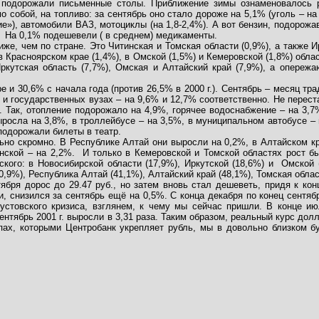
% подорожали письменные столы. Приближение зимы ознаменовалось 
о собой, на топливо: за сентябрь оно стало дороже на 5,1% (уголь – н
е»), автомобили ВАЗ, мотоциклы (на 1,8-2,4%). А вот бензин, подорожав
На 0,1% подешевели ( в среднем) медикаменты.
иже, чем по стране. Это Читинская и Томская области (0,9%), а также 
в Красноярском крае (1,4%), в Омской (1,5%) и Кемеровской (1,8%) обла
Иркутская область (7,7%), Омская и Алтайский край (7,9%), а опереж
 и 30,6% с начала года (против 26,5% в 2000 г.).
Сентябрь – месяц тра
 и государственных вузах – на 9,6% и 12,7% соответственно. Не пере
. Так, отопление подорожало на 4,9%, горячее водоснабжение – на 3,
росла на 3,8%, в троллейбусе – на 3,5%, в муниципальном автобусе – н
подорожали билеты в театр.
но скромно. В Республике Алтай они выросли на 0,2%, в Алтайском кра
нской – на 2,2%.
И только в Кемеровской и Томской областях рост бы
ского: в Новосибирской области (17,9%), Иркутской (18,6%) и
Омской 
0,9%), Республика Алтай (41,1%), Алтайский край (48,1%), Томская облас
нтября дорос до 29.47 руб., но затем вновь стал дешеветь, придя к ко
, снизился за сентябрь ещё на 0,5%. С конца декабря по конец сентя
устовского кризиса, взглянем, к чему мы сейчас пришли. В конце июл
сентябрь 2001 г. выросли в 3,31 раза. Таким образом, реальный курс дол
темпах, которыми Центробанк укрепляет рубль, мы в довольно близком