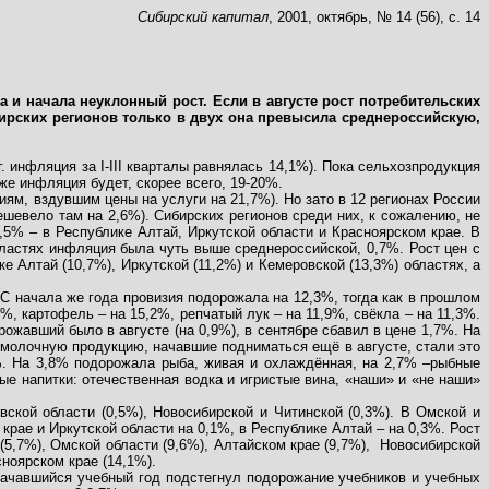
Сибирский капитал
, 2001, октябрь, № 14 (56), с. 14
и начала неуклонный рост. Если в августе рост потребительских
бирских регионов только в двух она превысила среднероссийскую,
 г. инфляция за
I
-
III
кварталы равнялась 14,1%). Пока сельхозпродукция
же инфляция будет, скорее всего, 19-20%.
ям, вздувшим цены на услуги на 21,7%). Но зато в 12 регионах России
ешевело там на 2,6%). Сибирских регионов среди них, к сожалению, не
,5% – в Республике Алтай, Иркутской области и Красноярском крае. В
бластях инфляция была чуть выше среднероссийской, 0,7%. Рост цен с
е Алтай (10,7%), Иркутской (11,2%) и Кемеровской (13,3%) областях, а
 С начала же года провизия подорожала на 12,3%, тогда как в прошлом
%, картофель – на 15,2%, репчатый лук – на 11,9%, свёкла – на 11,3%.
рожавший было в августе (на 0,9%), в сентябре сбавил в цене 1,7%. На
 молочную продукцию, начавшие подниматься ещё в августе, стали это
8%. На 3,8% подорожала рыба, живая и охлаждённая, на 2,7% –рыбные
ые напитки: отечественная водка и игристые вина, «наши» и «не наши»
вской области (0,5%), Новосибирской и Читинской (0,3%). В Омской и
крае и Иркутской области на 0,1%, в Республике Алтай – на 0,3%. Рост
5,7%), Омской области (9,6%), Алтайском крае (9,7%),
Новосибирской
сноярском крае (14,1%).
 Начавшийся учебный год подстегнул подорожание учебников и учебных