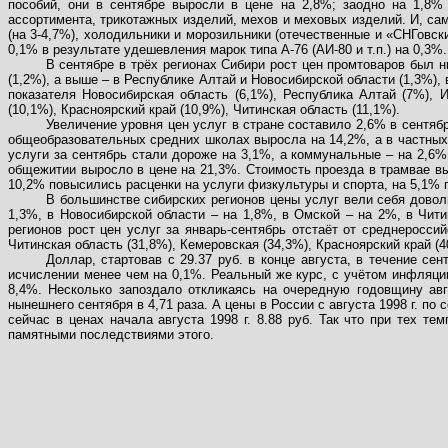
пособий, они в сентябре выросли в цене на 2,8%; заодно на 1,8
ассортимента, трикотажных изделий, мехов и меховых изделий. И, сам
(на 3-4,7%), холодильники и морозильники (отечественные и «СНГовски
0,1% в результате удешевления марок типа А-76 (АИ-80 и т.п.) на 0,3%.
В сентябре в трёх регионах Сибири рост цен промтоваров был н
(1,2%), а выше – в Республике Алтай и Новосибирской области (1,3%), 
показателя Новосибирская область (6,1%), Республика Алтай (7%), 
(10,1%), Красноярский край (10,9%), Читинская область (11,1%).
Увеличение уровня цен услуг в стране составило 2,6% в сентябре
общеобразовательных средних школах выросла на 14,2%, а в частных
услуги за сентябрь стали дороже на 3,1%, а коммунальные – на 2,6%
общежитии выросло в цене на 21,3%.
Стоимость проезда в трамвае вы
10,2% повысились расценки на услуги физкультуры и спорта, на 5,1% 
В большинстве сибирских регионов цены услуг вели себя доволь
1,3%, в Новосибирской области – на 1,8%, в Омской – на 2%, в Чити
регионов рост цен услуг за январь-сентябрь отстаёт от среднероссий
Читинская область (31,8%), Кемеровская (34,3%), Красноярский край (4
Доллар, стартовав с 29.37 руб. в конце августа, в течение се
исчислении менее чем на 0,1%. Реальный же курс, с учётом инфляции
8,4%. Несколько запоздало откликаясь на очередную годовщину авг
нынешнего сентября в 4,71 раза. А цены в России с августа 1998 г. по 
сейчас в ценах начала августа 1998 г. 8.88 руб. Так что при тех 
памятными последствиями этого.