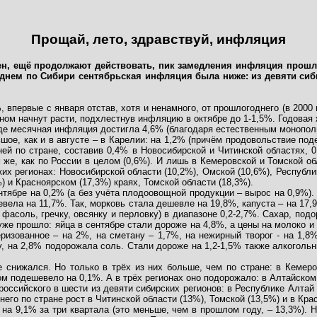
Прощай, лето, здравствуй, инфляция
н, ещё продолжают действовать, пик замедления инфляция прошла 
реднем по Сибири сентябрьская инфляция была ниже: из девяти си
 впервые с января отстав, хотя и ненамного, от прошлогоднего (в 2000
ном начнут расти, подхлестнув инфляцию в октябре до 1-1,5%. Годовая 
где месячная инфляция достигла 4,6% (благодаря естественным монополи
шое, как и в августе – в Карелии: на 1,2% (причём продовольствие под
ней по стране, составив 0,4% в Новосибирской и Читинской областях, 0
м же, как по России в целом (0,6%). И лишь в Кемеровской и Томской о
ких регионах: Новосибирской области (10,2%), Омской (10,6%), Республик
) и Красноярском (17,3%) краях, Томской области (18,3%).
нтябре на 0,2% (а без учёта плодоовощной продукции – вырос на 0,9%).
ела на 11,7%. Так, морковь стала дешевле на 19,8%, капуста – на 17,9
фасоль, гречку, овсянку и перловку) в диапазоне 0,2-2,7%. Сахар, подо
уже прошло: яйца в сентябре стали дороже на 4,8%, а цены на молоко и
еризованное – на 2%, на сметану – 1,7%, на нежирный творог - на 1,
, на 2,8% подорожала соль. Стали дороже на 1,2-1,5% также алкогольн
 снижался. Но только в трёх из них больше, чем по стране: в Кемеро
м подешевело на 0,1%. А в трёх регионах оно подорожало: в Алтайском 
оссийского в шести из девяти сибирских регионов: в Республике Алтай (
него по стране рост в Читинской области (13%), Томской (13,5%) и в Кра
 на 9,1% за три квартала (это меньше, чем в прошлом году, – 13,3%).