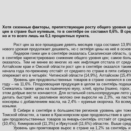
Хотя сезонные факторы, препятствующие росту общего уровня це
цен в стране был нулевым, то в сентябре он составил 0,6%. В с
но и то всего лишь на 0,1 процентных пункта.
Рост цен за все прошедшие девять месяцев года составил 13,9%,
нового урожая продолжает дешеветь, но с октября цены на неё в основ
Лидером гонки цен в сентябре оказалась Сахалинская область, 
в сентябре зарегистрировано снижение общего уровня цен; самое боль
оказалось. Тем не менее во многих из них инфляция отстала от сред
Алтайском крае и Омской области рост цен в сентябре оказался таки
начала года по-прежнему отстаёт от среднего по стране в пяти сибирс
опережает его в четырёх: Читинской области (14,9%), Алтайском (15,4%
Уровень цен продовольственных товаров в стране снизился в се
году – на 11,6%. П
лодоовощная продукция в целом за сентябрь подешев
Снижались также цены на пшеничную муку, хлеб, крупы (пшено, горох, 
этом добрые вести кончаются. Для остальной сельхозпродукции лето 
делать быстрей: на разливное молоко они выросли на 2,3%, на паст
консервы с добавлением масла, на 2,4% – куриные окорочка. Ко всему
коньяки.
В Сибири в сентябре в большинстве регионов уровень цен тоже
Томской областях, а также в Красноярском крае продовольствие в цело
цен продовольственных товаров за январь-сентябрь отстаёт от среднер
(10,4%), Кемеровской (11,3%) и Иркутской (11,6%) областях. Выше сред
Уровень цен промтоваров вырос в стране на 1,2% за сентябрь и