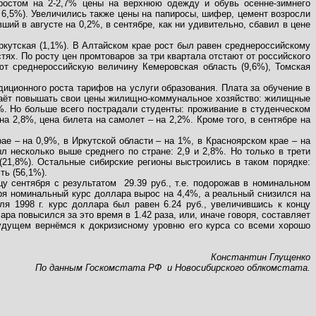
ростом на 2-2,7% цены на верхнюю одежду и обувь осенне-зимнего
а 6,5%). Увеличились также цены на папиросы, шифер, цемент возросли
ший в августе на 0,2%, в сентябре, как ни удивительно, сбавил в цене
Иркутская (1,1%). В Алтайском крае рост был равен среднероссийскому
стях. По росту цен промтоваров за три квартала отстают от российского
ают среднероссийскую величину Кемеровская область (9,6%), Томская
диционного роста тарифов на услуги образования. Плата за обучение в
стаёт повышать свои цены жилищно-коммунальное хозяйство: жилищные
7%. Но больше всего пострадали студенты: проживание в студенческом
а 2,8%, цена билета на самолет – на 2,2%.
Кроме того, в сентябре на
е – на 0,9%, в Иркутской области – на 1%, в Красноярском крае – на
л несколько выше среднего по стране: 2,9 и 2,8%. Но только в трети
(21,8%). Остальные сибирские регионы выстроились в таком порядке:
ть (56,1%).
нцу сентября с результатом
29.39 руб., т.е. подорожав в номинальном
бря номинальный курс доллара вырос на 4,4%, а реальный снизился на
я 1998 г. курс доллара был равен 6.24 руб., увеличившись к концу
лара повысился за это время в 1.42 раза, или, иначе говоря, составляет
 будущем вернёмся к докризисному уровню его курса со всеми хорошо
Константин Глущенко
По данным Госкомстата РФ
и Новосибирского облкомстата.