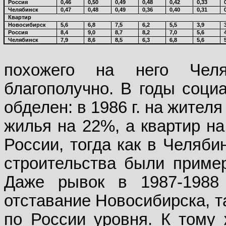
Россия
0,46
0,50
0,49
0,48
0,42
0,33
Челябинск
0,47
0,48
0,49
0,36
0,40
0,31
Квартир
Новосибирск
5,6
6,8
7,5
6,2
5,5
3,9
Россия
8,4
9,0
8,7
8,2
7,0
5,6
Челябинск
7,9
8,6
8,5
6,3
6,8
5,6
похожего на него Чел
благополучно. В годы соци
обделен: в 1986 г. на жите
жилья на 22%, а квартир на
России, тогда как в Челяб
строительства были пример
Даже рывок в 1987-1988 г
отставание Новосибирска, т
по России уровня. К тому 