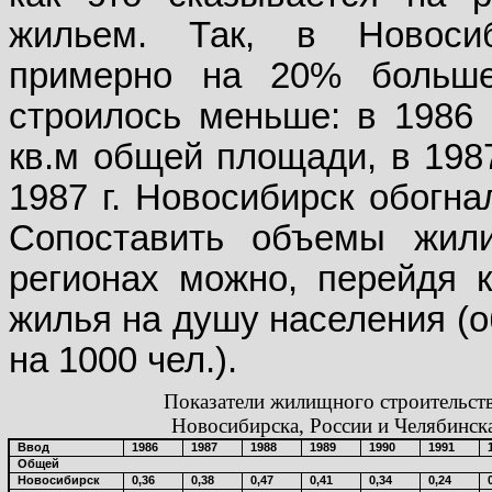
жильем. Так, в Новосиб
примерно на 20% больше
строилось меньше: в 1986 г
кв.м общей площади, в 1987
1987 г. Новосибирск обогна
Сопоставить объемы жили
регионах можно, перейдя 
жилья на душу населения (о
на 1000 чел.).
Показатели жилищного строительст
Новосибирска, России и Челябинск
Ввод
1986
1987
1988
1989
1990
1991
Общей
Новосибирск
0,36
0,38
0,47
0,41
0,34
0,24