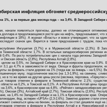
ибирская инфляция обгоняет среднероссийск
а 1%, а за первые два месяца года – на 3,4%. В Западной Сибири
ая, начали появляться прогнозы, далеко не отличающиеся оптимизмо
 доллара и продолжающемся росте цен на нефть, предсказывают, что за 
нфляции в 18%). А журнал «Власть» и вовсе утверждает, что за один 
последует скачок цен. Верится в такие предсказания с трудом, пока ч
спублике Ингушетия (3,7%) и в Мурманской области (2,3%). В Зап
 в Тюменской области: 1,7%. В остальных западносибирских регионах и
й 0,4%. По росту потребительских цен с начала года регионы Западной
 и Омская область (2,8%), Республика Алтай (2,8%).
 целом на 0,5%, по Западной Сибири и в Красноярском крае на 0,9%. 
от 3,1 до 4,7% в зависимости от вида. Овощи и фрукты продолжали, ес
укты за февраль стали дороже на 1% (тогда как за январь – на 6,5%).
, пшеничную муку, подсолнечное масло (на 1,3-1,9%), на свинину, слив
%), но в то же время на другие цены росли (овсянка, перловка, «Геркулес»
ых товаров отмечен в феврале в Тюменской области: 2,1%; сущест
 области на 0,2%, в Томской на 0,1%. А в Республике Алтай цены продо
на 3,6%, в Красноярском крае на 4,8%. «Рейтинг» западносибирских рег
), Омская (3%), Алтайский край (2,7%), Томская область (2,6%), Респуб
ране, на 1,4% по Западной Сибири и на 1,1% в Красноярском крае. Оп
алокордин, йод, аспирин «
UPSA
» (2,3-2,6%). Заметно дороже стали оте
олжают снижаться цены на бензин, за февраль он стал дешевле ещё на 2,
товаров отмечен в феврале в Республике Алтай и в Новосибирской об