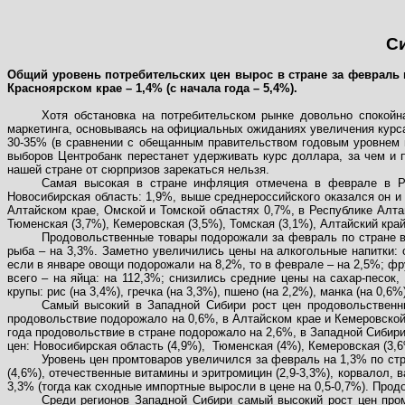
С
Общий уровень потребительских цен вырос в стране за февраль н
Красноярском крае – 1,4% (с начала года – 5,4%).
Хотя обстановка на потребительском рынке довольно спокойн
маркетинга, основываясь на официальных ожиданиях увеличения курса
30-35% (в сравнении с обещанным правительством годовым уровнем и
выборов Центробанк перестанет удерживать курс доллара, за чем и 
нашей стране от сюрпризов зарекаться нельзя.
Самая высокая в стране инфляция отмечена в феврале в Ре
Новосибирская область: 1,9%, выше среднероссийского оказался он и
Алтайском крае, Омской и Томской областях 0,7%, в Республике Алта
Тюменская (3,7%), Кемеровская (3,5%), Томская (3,1%), Алтайский край
Продовольственные товары подорожали за февраль по стране в
рыба – на 3,3%. Заметно увеличились цены на алкогольные напитки: 
если в январе овощи подорожали на 8,2%, то в феврале – на 2,5%; фр
всего – на яйца: на 112,3%; снизились средние цены на сахар-песок
крупы: рис (на 3,4%), гречка (на 3,3%), пшено (на 2,2%), манка (на 0,6
Самый высокий в Западной Сибири рост цен продовольственн
продовольствие подорожало на 0,6%, в Алтайском крае и Кемеровской
года продовольствие в стране подорожало на 2,6%, в Западной Сибири 
цен: Новосибирская область (4,9%),
Тюменская (4%), Кемеровская (3,6%
Уровень цен промтоваров увеличился за февраль на 1,3% по ст
(4,6%), отечественные витамины и эритромицин (2,9-3,3%), корвалол, в
3,3% (тогда как сходные импортные выросли в цене на 0,5-0,7%). Прод
Среди регионов Западной Сибири самый высокий рост цен пром