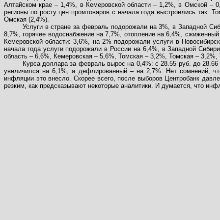
Алтайском крае – 1,4%, в Кемеровской области – 1,2%, в Омской – 
регионы по росту цен промтоваров с начала года выстроились так: Том
Омская (2,4%).
Услуги в стране за февраль подорожали на 3%, в Западной Сиб
8,7%, горячее водоснабжение на 7,7%, отопление на 6,4%, сжиженный
Кемеровской области: 3,6%, на 2% подорожали услуги в Новосибирск
начала года услуги подорожали в России на 6,4%, в Западной Сибир
область – 6,6%, Кемеровская – 5,6%, Томская – 3,2%, Томская – 3,2%,
Курса доллара за февраль вырос на 0,4%: с 28.55 руб. до 28.66
увеличился на 6,1%, а дефлированный – на 2,7%. Нет сомнений, ч
инфляции это внесло. Скорее всего, после выборов Центробанк давле
резким, как предсказывают некоторые аналитики. И думается, что инфл