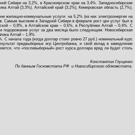
ной Сибири на 3,2%, в Красноярском крае на 3,4%. Западносибирские
ика Алтай (3,3%), Алтайский край (3,2%), Кемеровская область (2,7%),
ене жилищно-коммунальные услуги: на 5,2% (из них электроэнергия на
ов. Самым высоким в Западной Сибири в феврале рост цен услуг был в
кой – 0,8%, в Алтайском крае – 0,6%, в Республике Алтай – 0,4%. С
нам подорожание услуг за два месяца было следующим: Новосибирская
блика Алтай – 1,9%.
%. С начала года (когда доллар стоил ровно 27 руб.) номинальный курс
зультат предвыборных игр Центробанка, и свой вклад в замедление
ляется, что «послевыборный» рост курса доллара вряд ли будет столь
Константин Глущенко
По данным Госкомстата РФ
и Новосибирского облкомстата
.