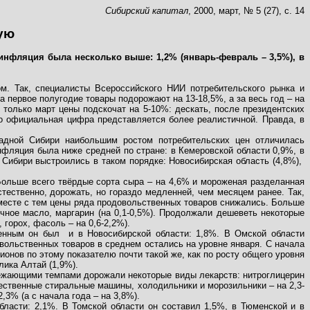
Сибирский капитал
, 2000, март, № 5 (27), с. 14
ую
 инфляция была несколько выше: 1,2% (январь-февраль – 3,5%), в
м. Так, специалисты Всероссийского НИИ потребительского рынка и
первое полугодие товары подорожают на 13-18,5%, а за весь год – на
только март цены подскочат на 5-10%: дескать, после президентских
то официальная цифра представляется более реалистичной. Правда, в
адной Сибири наибольшим ростом потребительских цен отличилась
нфляция была ниже средней по стране: в Кемеровской области 0,9%, в
 Сибири выстроились в таком порядке: Новосибирская область (4,8%),
Больше всего твёрдые сорта сыра – на 4,6% и мороженая разделанная
тественно, дорожать, но гораздо медленней, чем месяцем ранее. Так,
 Вместе с тем цены ряда продовольственных товаров снижались. Больше
очное масло, маргарин (на 0,1-0,5%). Продолжали дешеветь некоторые
, горох, фасоль – на 0,6-2,2%).
венным он был
и в Новосибирской области: 1,8%. В Омской области
вольственных товаров в среднем остались на уровне января. С начала
ионов по этому показателю почти такой же, как по росту общего уровня
лика Алтай (1,9%).
ережающими темпами дорожали некоторые виды лекарств: нитроглицерин
чественные стиральные машины, холодильники и морозильники – на 2,3-
3% (а с начала года – на 3,8%).
ласти: 2,1%. В Томской области он составил 1,5%, в Тюменской и в