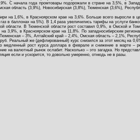
0,9%. С начала года промтовары подорожали в стране на 3,5%, в Запад
ская область (3,9%), Новосибирская (3,8%), Тюменская (3,6%), Республ
ири на 1,6%, в Красноярском крае на 3,6%. Больше всего выросли в ц
 газ в баллонах на 5%). В 1,4 раза увеличились тарифы на услуги банк
ой области. В Тюменской области рост составил 0,9%, в Омской и Томс
и на 3,9%, в Красноярском крае на 11,8%. По западносибирским регио
 Тюменская – 3%, Алтайский край – 2,4%, Омская область – 2,1%, Респу
 руб. Реальный же (дефлированный) курс снизился за этот месяц на 0,6
то медленный рост курса доллара в феврале и снижение в марте – ре
ние на валютный рынок ослабит. Насколько – это загадка. Но представ
яция если и ускорится, то довольно умеренно, отнюдь не в разы.