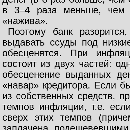
в 3–4 раза меньше, чем 
«нажива».
Поэтому банк разорится
выдавать ссуды под низкие
обесценятся. При инфля
состоит из двух частей: од
обесценение выданных ден
«навар» кредитора. Если б
из собственных средств, п
темпов инфляции, т.е. есл
сверх этих темпов (приче
заплачена подешевевшими