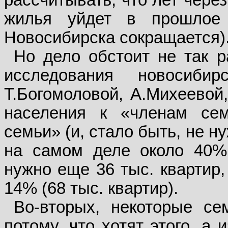
рассчитывать, что лет чере
жилья уйдет в прошлое
Новосибирска сокращается)
Но дело обстоит не так р
исследования новосибир
Т.Богомо­ловой, А.Михеевой
населения к «членам се
семьи» (и, стало быть, не 
на самом деле око­ло 40%
нужно еще 36 тыс. квар­тир
14% (68 тыс. квартир).
Во-вторых, некоторые се
потому, что хотят этого, а 