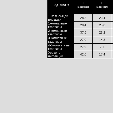
I
I I
Вид
жилья
квартал
квартал
1
кв.м
общей
28,8
23,4
площади
1-комнатные
29,4
25,8
квартиры
2-комнатные
37,5
23,2
квартиры
3-комнатные
27,0
14,3
квартиры
4-5-комнатные
27,9
7,1
квартиры
Уровень
42,6
17,4
инфляции