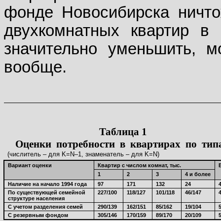
фонде Новосибирска ничто
двухкомнатных квартир в
значительно уменьшить, м
вообще.
Таблица 1
Оценки
потребности
в
квартирах
по
тип
(числитель – для K=N–1, знаменатель – для K=N)
Вариант оценки
Квартир с числом комнат, тыс.
1
2
3
4 и более
Наличие на начало 1994 года
97
171
132
24
По существующей семейной
227/100
118/127
101/118
46/147
структуре населения
С учетом разделения семей
290/139
162/151
85/162
19/104
С резервным фондом
305/146
170/159
89/170
20/109