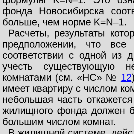
формулы K=N–1. Это озна
фонда Новосибирска соот
больше, чем норме K=N–1.
Расчеты, результаты кото
предположении, что все
соответствии с одной из 
учесть существующую не
комнатами (см. «НС» №
12
имеет квартиру с числом ко
небольшая часть откажется
жилищного фонда должен бы
большим числом комнат.
В жилищной системе, дейс