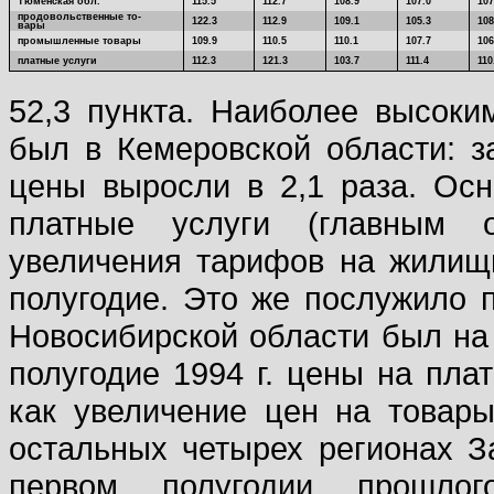
Тюменская обл.
115.5
112.7
108.9
107.0
107
продовольственные то-
122.3
112.9
109.1
105.3
108
вары
промышленные товары
109.9
110.5
110.1
107.7
106
платные услуги
112.3
121.3
103.7
111.4
110
52,3 пункта. Наиболее высок
был в Кемеровской области: з
цены выросли в 2,1 раза. Осн
платные услуги (главным о
увеличения тарифов на жилищн
полугодие. Это же послужило п
Новосибирской области был на 
полугодие 1994 г. цены на плат
как увеличение цен на товары
остальных четырех регионах 
первом полугодии прошло