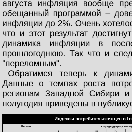
августа инфляция вообще прек
обещанный программой – дове
инфляции до 2%. Очень хотелось
что и этот результат достигну
динамика инфляции в посл
прошлогоднюю. Так что и след
"переломным".
Обратимся теперь к динам
Данные о темпах роста потре
регионам Западной Сибири и
полугодия приведены в публику
Индексы потребительских цен в
I
п
Регион
к предыдущему месяц
I
II
III
IV