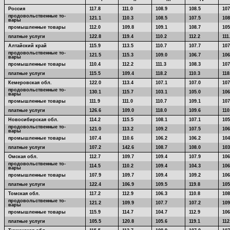
Россия
117.8
111.0
108.9
108.5
107
продовольственные то-
121.1
110.3
108.5
107.5
108
вары
промышленные товары
112.0
109.8
109.1
108.7
105
платные услуги
122.8
119.4
110.2
112.2
111
Алтайский кpай
115.9
113.5
110.7
107.7
107
продовольственные то-
121.5
115.3
109.0
106.7
106
вары
промышленные товары
110.4
112.2
111.3
108.3
107
платные услуги
115.5
109.4
118.2
110.3
118
Кемеpовская обл.
122.0
113.4
107.1
107.0
107
продовольственные то-
130.1
115.7
103.1
105.0
106
вары
промышленные товары
111.9
111.0
110.7
109.1
107
платные услуги
126.6
109.0
118.0
109.6
110
Новосибиpская обл.
114.2
115.5
108.1
107.1
105
продовольственные то-
121.0
113.2
109.2
107.5
106
вары
промышленные товары
107.4
110.6
106.2
106.2
104
платные услуги
107.2
142.6
108.7
108.0
103
Омская обл.
112.7
109.7
109.4
107.9
106
продовольственные то-
114.5
110.2
109.4
104.3
106
вары
промышленные товары
107.9
109.7
109.4
109.2
106
платные услуги
122.4
106.9
109.5
119.8
105
Томская обл.
117.2
112.9
106.3
110.8
108
продовольственные то-
121.2
109.9
107.7
107.2
109
вары
промышленные товары
115.9
114.7
104.7
112.9
106
платные услуги
105.5
120.8
105.6
119.1
112