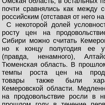
Омская область, в остальных п
почти сравнялись как между со
российским (отставая от него на 
С некоторой долей условнос
росту цен на продовольств
Сибири можно считать Кемеро
но к концу полугодия ее у
(правда, ненамного), Алта
Тюменская область. В прошло
темпы роста цен на продо
товары также были хар
Кемеровской области. Медлен
на продовольствие росли в 
прошлом году в течение перв