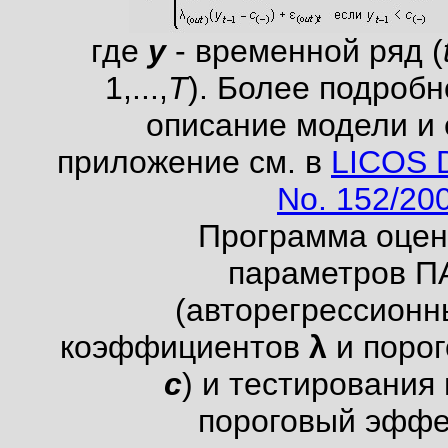
где
y
- временной ряд (
1,...,
T
). Более подробн
описание модели и 
приложение см. в
LICOS 
No. 152/20
Программа оцен
параметров П
(авторегрессионн
коэффициентов
λ
и порог
с
) и тестирования
пороговый эффе