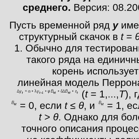
среднего.
Версия: 08.20
Пусть временной ряд
y
име
структурный скачок в
t
=
1. Обычно для тестирован
такого ряда на единичн
корень использует
линейная модель Перрона
(
t
= 1,...,
T
), 
= 0, если
t
≤
θ
, и
= 1, ес
t
>
θ
. Однако для бол
точного описания процес