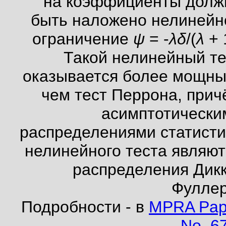
на коэффициенты долж
быть наложено нелинейн
ограничение
ψ
= -
λδ
/(
λ
+ 
Такой нелинейный те
оказывается более мощны
чем тест Перрона, прич
асимптотически
распределениями статисти
нелинейного теста являют
распределения Дикк
Фуллер
Подробности - в
MPRA Pap
No. 6