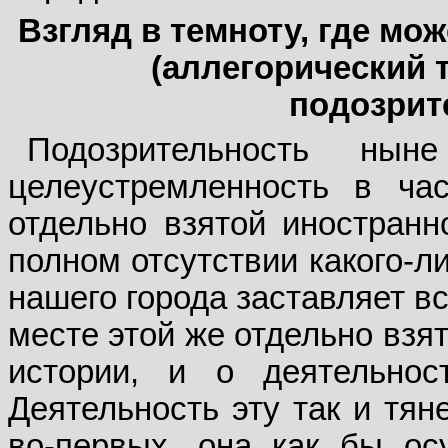
Взгляд в темноту, где мо
(аллегорический т
подозрит
Подозрительность н
целеустремленность в ча
отдельно взятой иностранн
полном отсутствии какого-л
нашего города заставляет в
месте этой же отдельно взя
истории, и о деятельно
Деятельность эту так и тян
во-первых, она как бы ос